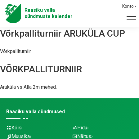
Konto ›
Raasiku valla
sündmuste kalender
Võrkpalliturniir ARUKÜLA CUP
Võrkpalliturniir
VÕRKPALLITURNIIR
Aruküla vs Alla 2m mehed.
Raasiku valla sündmused
Kõik
Pidu
Muusika
Näitus