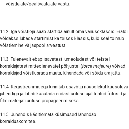
võistlejate/pealtvaatajate vastu.
11.2. Iga võistleja saab startida ainult oma vanuseklassis. Eraldi
võidakse lubada startimist ka teises klassis, kuid seal toimub
võistlemine väljaspool arvestust.
11.3. Tulenevalt ebapiisavatest lumeoludest või teistel
korraldajatest mitteolenevatel põhjustel (
force majeure
) võivad
korraldajad võistlusrada muuta, lühendada või sõidu ära jätta.
11.4. Registreerimisega kinnitab osavõtja nõusolekut käesoleva
juhendiga ja lubab kasutada endast ürituse ajal tehtud fotosid ja
filmimaterjali ürituse propageerimiseks.
11.5. Juhendis käsitlemata küsimused lahendab
korralduskomitee.