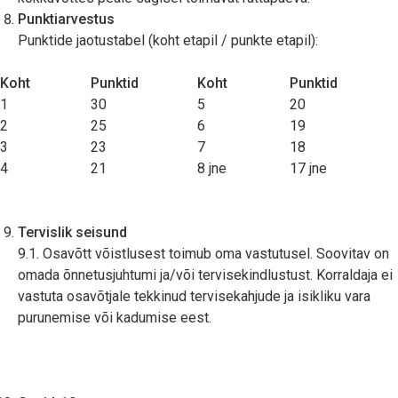
Punktiarvestus
Punktide jaotustabel (koht etapil / punkte etapil):
Koht
Punktid
Koht
Punktid
1
30
5
20
2
25
6
19
3
23
7
18
4
21
8 jne
17 jne
Tervislik seisund
9.1. Osavõtt võistlusest toimub oma vastutusel. Soovitav on
omada õnnetusjuhtumi ja/või tervisekindlustust. Korraldaja ei
vastuta osavõtjale tekkinud tervisekahjude ja isikliku vara
purunemise või kadumise eest.