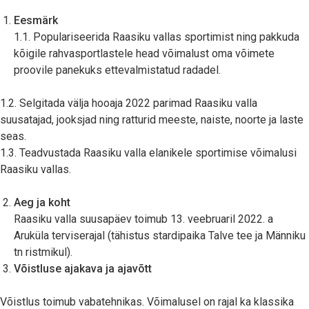
Eesmärk
1.1. Populariseerida Raasiku vallas sportimist ning pakkuda
kõigile rahvasportlastele head võimalust oma võimete
proovile panekuks ettevalmistatud radadel.
1.2. Selgitada välja hooaja 2022 parimad Raasiku valla
suusatajad, jooksjad ning ratturid meeste, naiste, noorte ja laste
seas.
1.3. Teadvustada Raasiku valla elanikele sportimise võimalusi
Raasiku vallas.
Aeg ja koht
Raasiku valla suusapäev toimub 13. veebruaril 2022. a
Aruküla terviserajal (tähistus stardipaika Talve tee ja Männiku
tn ristmikul).
Võistluse ajakava ja ajavõtt
Võistlus toimub vabatehnikas. Võimalusel on rajal ka klassika