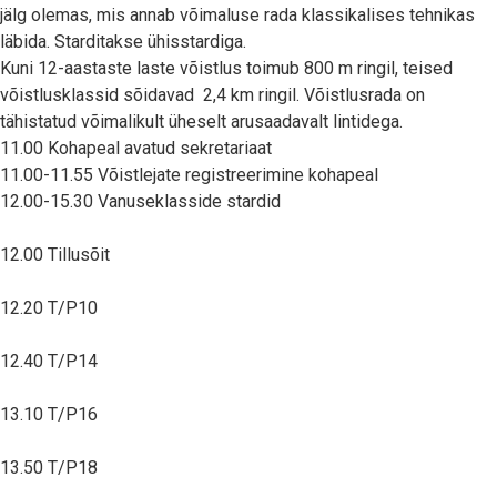
jälg olemas, mis annab võimaluse rada klassikalises tehnikas
läbida. Starditakse ühisstardiga.
Kuni 12-aastaste laste võistlus toimub 800 m ringil, teised
võistlusklassid sõidavad 2,4 km ringil. Võistlusrada on
tähistatud võimalikult üheselt arusaadavalt lintidega.
11.00 Kohapeal avatud sekretariaat
11.00-11.55 Võistlejate registreerimine kohapeal
12.00-15.30 Vanuseklasside stardid
12.00 Tillusõit
12.20 T/P10
12.40 T/P14
13.10 T/P16
13.50 T/P18