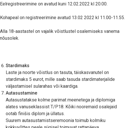
Eelregistreerimine on avatud kuni 12.02.2022 kl 20.00.
Kohapeal on registreerimine avatud 13.02 2022 kl 11.00-11.55.
Alla 18-aastastel on vajalik võistlustel osalemiseks vanema
nõusolek.
Stardimaks
Laste ja noorte võistlus on tasuta, täiskasvanutel on
stardimaks 5 eurot, mille saab tasuda stardimaterjalide
väljastamisel sularahas või kaardiga.
Autasustamine
Autasustatakse kolme parimat meenetega ja diplomiga
alates vanuseklassist T/P18. Kõiki nooremaid osalejaid
ootab finišis diplom ja üllatus.
Suurem autasustamistseremoonia toimub kolmiku
kokkuvõttes peale sügisel toimuvat rattapäeva.