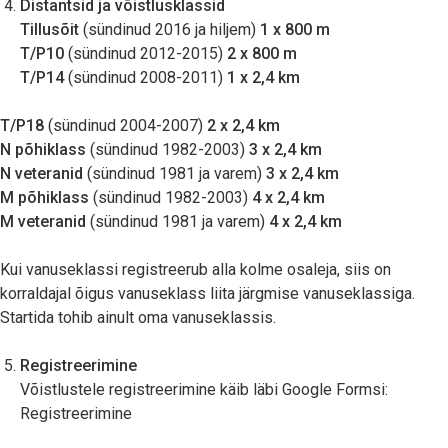
Distantsid ja võistlusklassid
Tillusõit
(sündinud 2016 ja hiljem)
1 x 800 m
T/P10
(sündinud 2012-2015)
2 x 800 m
T/P14
(sündinud 2008-2011)
1 x 2,4 km
T/P18
(sündinud 2004-2007)
2 x 2,4 km
N põhiklass
(sündinud 1982-2003)
3 x 2,4 km
N veteranid
(sündinud 1981 ja varem)
3 x 2,4 km
M põhiklass
(sündinud 1982-2003)
4 x 2,4 km
M veteranid
(sündinud 1981 ja varem)
4 x 2,4 km
Kui vanuseklassi registreerub alla kolme osaleja, siis on
korraldajal õigus vanuseklass liita järgmise vanuseklassiga.
Startida tohib ainult oma vanuseklassis.
Registreerimine
Võistlustele registreerimine käib läbi Google Formsi:
Registreerimine