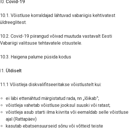
Covid-19
10.1. Võistluse korraldajad lähtuvad vabariigis kehtivatest
üldreeglitest.
10.2. Covid-19 piirangud võivad muutuda vastavalt Eesti
Vabariigi valitsuse tehtavatele otsustele.
10.3. Haigena palume püsida kodus
Üldiselt
11.1 Võistleja diskvalifitseeritakse võistlustelt kui:
ei läbi ettenähtud märgistatud rada, nn „lõikab”;
võistleja vahetab võistluse jooksul suuski või ratast;
võistleja asub starti ilma kiivrita või eemaldab selle võistluse
ajal (Rattapäev)
kasutab ebatsensuurseid sõnu või võtteid teiste