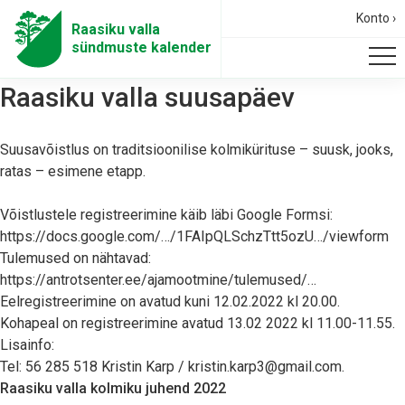
Konto ›
Raasiku valla
sündmuste kalender
Raasiku valla suusapäev
Suusavõistlus on traditsioonilise kolmikürituse – suusk, jooks,
ratas – esimene etapp.
Võistlustele registreerimine käib läbi Google Formsi:
https://docs.google.com/…/1FAIpQLSchzTtt5ozU…/viewform
Tulemused on nähtavad:
https://antrotsenter.ee/ajamootmine/tulemused/…
Eelregistreerimine on avatud kuni 12.02.2022 kl 20.00.
Kohapeal on registreerimine avatud 13.02 2022 kl 11.00-11.55.
Lisainfo:
Tel: 56 285 518 Kristin Karp / kristin.karp3@gmail.com.
Raasiku valla kolmiku juhend 2022