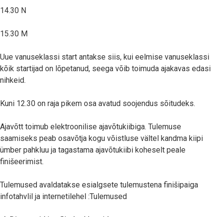
14.30 N
15.30 M
Uue vanuseklassi start antakse siis, kui eelmise vanuseklassi
kõik startijad on lõpetanud, seega võib toimuda ajakavas edasi
nihkeid.
Kuni 12.30 on raja pikem osa avatud soojendus sõitudeks.
Ajavõtt toimub elektroonilise ajavõtukiibiga. Tulemuse
saamiseks peab osavõtja kogu võistluse vältel kandma kiipi
ümber pahkluu ja tagastama ajavõtukiibi koheselt peale
finišeerimist.
Tulemused avaldatakse esialgsete tulemustena finišipaiga
infotahvlil ja internetilehel :
Tulemused