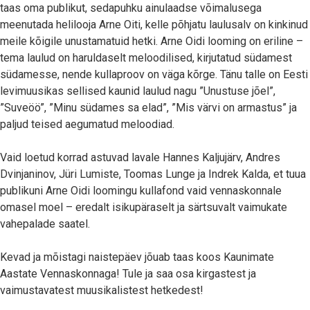
taas oma publikut, sedapuhku ainulaadse võimalusega
meenutada helilooja Arne Oiti, kelle põhjatu laulusalv on kinkinud
meile kõigile unustamatuid hetki. Arne Oidi looming on eriline –
tema laulud on haruldaselt meloodilised, kirjutatud südamest
südamesse, nende kullaproov on väga kõrge. Tänu talle on Eesti
levimuusikas sellised kaunid laulud nagu ”Unustuse jõel”,
”Suveöö”, ”Minu südames sa elad”, ”Mis värvi on armastus” ja
paljud teised aegumatud meloodiad.
Vaid loetud korrad astuvad lavale Hannes Kaljujärv, Andres
Dvinjaninov, Jüri Lumiste, Toomas Lunge ja Indrek Kalda, et tuua
publikuni Arne Oidi loomingu kullafond vaid vennaskonnale
omasel moel – eredalt isikupäraselt ja särtsuvalt vaimukate
vahepalade saatel.
Kevad ja mõistagi naistepäev jõuab taas koos Kaunimate
Aastate Vennaskonnaga! Tule ja saa osa kirgastest ja
vaimustavatest muusikalistest hetkedest!