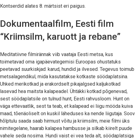
Kontserdid alates 8. märtsist eri paigus.
Dokumentaalfilm, Eesti film
“Kriimsilm, karuott ja rebane”
Meditatiivne filmirännak viib vaataja Eesti metsa, kus
toimetavad oma igapäevategemisi Euroopas ohustatuks
peetavad suurkiskjad: karud, hundid ja ilvesed. Tegevus toimub
metsalagendikul, mida kasutatakse kotkaste söödaplatsina.
Uhked merikotkad ja erakordselt pikajalgsed kaljukotkad
lasevad hea maitsta kalapeadel. Ühtäkki kotkad põgenevad,
sest söödaplatsile on tulnud hunt, Eesti rahvusloom. Hunt on
väga ettevaatlik, sest ta teab, et kalapead ei liigu mööda kuiva
maad, tõenäoliselt on kuskil läheduses ka nende liigutaja. Soov
hõlptulu saada saab hirmust võitu ja kriimsilm, meie filmi üks
nimitegelane, haarab kalapea hambusse ja silkab kiirelt puude
vahele seda nosima. Hundi vaist ei vea teda alt, söödaplatsiga