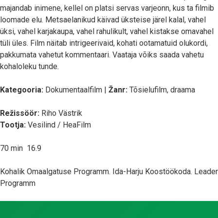
majandab inimene, kellel on platsi servas varjeonn, kus ta filmib
loomade elu. Metsaelanikud käivad üksteise järel kalal, vahel
üksi, vahel karjakaupa, vahel rahulikult, vahel kistakse omavahel
tüli üles. Film näitab intrigeerivaid, kohati ootamatuid olukordi,
pakkumata vahetut kommentaari. Vaataja võiks saada vahetu
kohaloleku tunde.
Kategooria:
Dokumentaalfilm |
Žanr:
Tõsielufilm, draama
Režissöör:
Riho Västrik
Tootja:
Vesilind / HeaFilm
70 min 16.9
Kohalik Omaalgatuse Programm. Ida-Harju Koostöökoda. Leader
Programm