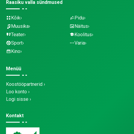
Raasiku valla sündmused
Kõik
Pidu
Muusika
Näitus
Teater
Koolitus
Sport
Varia
Kino
Menüü
Koostööpartnerid
Loo konto
Logi sisse
Kontakt