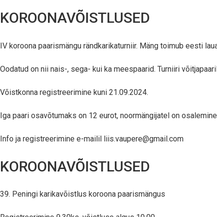
KOROONAVÕISTLUSED
IV koroona paarismängu rändkarikaturniir. Mäng toimub eesti lau
Oodatud on nii nais-, sega- kui ka meespaarid. Turniiri võitjapaari
Võistkonna registreerimine kuni 21.09.2024.
Iga paari osavõtumaks on 12 eurot, noormängijatel on osalemine 1
Info ja registreerimine e-mailil
liis.vaupere@gmail.com
KOROONAVÕISTLUSED
39. Peningi karikavõistlus koroona paarismängus