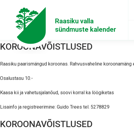
Raasiku valla
sündmuste kalender
KOROONAVÕISTLUSED
Raasiku paarismängud koroonas. Rahvusvaheline koroonamäng eh
Osalustasu 10.-
Kaasa kii ja vahetusjalanõud, soovi korral ka löögiketas
Lisainfo ja registreerimine: Guido Trees tel. 5278829
KOROONAVÕISTLUSED