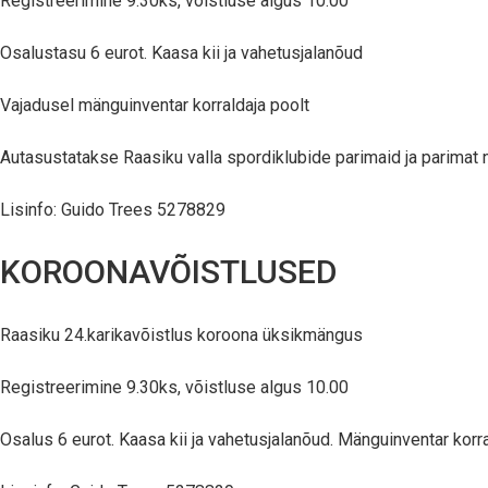
Registreerimine 9.30ks, võistluse algus 10.00
Osalustasu 6 eurot. Kaasa kii ja vahetusjalanõud
Vajadusel mänguinventar korraldaja poolt
Autasustatakse Raasiku valla spordiklubide parimaid ja parimat 
Lisinfo: Guido Trees 5278829
KOROONAVÕISTLUSED
Raasiku 24.karikavõistlus koroona üksikmängus
Registreerimine 9.30ks, võistluse algus 10.00
Osalus 6 eurot. Kaasa kii ja vahetusjalanõud. Mänguinventar korra