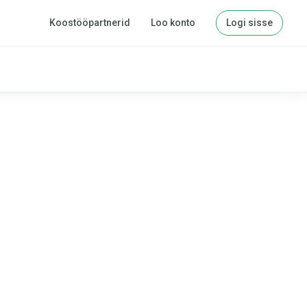
Koostööpartnerid
Loo konto
Logi sisse