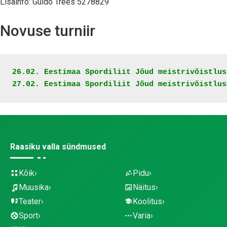
Lisainfo: Guido Trees 5278829
Novuse turniir
26.02. Eestimaa Spordiliit Jõud meistrivõistlus
27.02. 
Eestimaa Spordiliit Jõud meistrivõistlus
Raasiku valla sündmused
Kõik
Pidu
Muusika
Näitus
Teater
Koolitus
Sport
Varia