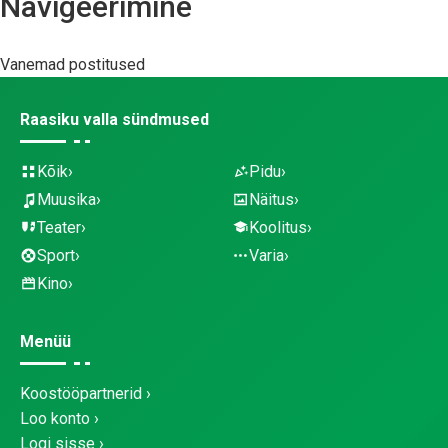
Navigeerimine
Vanemad postitused
Raasiku valla sündmused
Kõik
Pidu
Muusika
Näitus
Teater
Koolitus
Sport
Varia
Kino
Menüü
Koostööpartnerid
Loo konto
Logi sisse