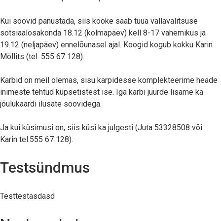
Kui soovid panustada, siis kooke saab tuua vallavalitsuse
sotsiaalosakonda 18.12 (kolmapäev) kell 8-17 vahemikus ja
19.12 (neljapäev) ennelõunasel ajal. Koogid kogub kokku Karin
Möllits (tel. 555 67 128).
Karbid on meil olemas, sisu karpidesse komplekteerime heade
inimeste tehtud küpsetistest ise. Iga karbi juurde lisame ka
jõulukaardi ilusate soovidega.
Ja kui küsimusi on, siis küsi ka julgesti (Juta 53328508 või
Karin tel.555 67 128).
Testsündmus
Testtestasdasd