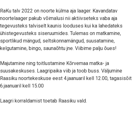
RaKu talv 2022 on noorte külma aja laager. Kavandatav
noortelaager pakub võimalusi nii aktiivseteks vaba aja
tegevusteks talviselt kaunis looduses kui ka lahedateks
ühistegevusteks siseruumides. Tulemas on matkamine,
sportlikud mängud, seltskonnamängud, suusatamine,
kelgutamine, bingo, saunaõhtu jne. Viibime palju õues!
Majutamine ning toitlustamine Kõrvemaa matka- ja
suusakeskuses. Laagripaika viib ja toob buss. Väljumine
Raasiku noortekeskuse eest 4.jaanuaril kell 12.00, tagasisõit
6.jaanuaril kell 15.00
Laagri korraldamist toetab Raasiku vald.