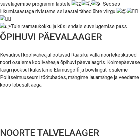
suvelugemise programm lastele.
Seoses
liikumisaastaga rivistame sel aastal tähed ühte viirgu
Tule raamatukokku ja küsi endale suvelugemise pass.
ÕPIHUVI PÄEVALAAGER
Kevadisel koolivaheajal ootavad Raasiku valla noortekeskused
noori osalema koolivaheaja õpihuvi päevalaagris. Kolmepäevase
laagri jooksul külastame Elamusgolfi ja bowlingut, osaleme
Politseimuuseumi töötubades, mängime lauamänge ja veedame
koos lõbusalt aega.
NOORTE TALVELAAGER