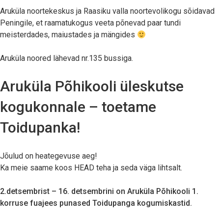
Aruküla noortekeskus ja Raasiku valla noortevolikogu sõidavad
Peningile, et raamatukogus veeta põnevad paar tundi
meisterdades, maiustades ja mängides
Aruküla noored lähevad nr.135 bussiga.
Aruküla Põhikooli üleskutse
kogukonnale – toetame
Toidupanka!
Jõulud on heategevuse aeg!
Ka meie saame koos HEAD teha ja seda väga lihtsalt.
2.detsembrist – 16. detsembrini on Aruküla Põhikooli 1.
korruse fuajees punased Toidupanga kogumiskastid.