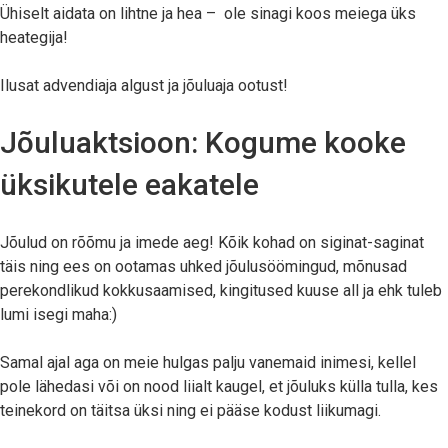
Ühiselt aidata on lihtne ja hea – ole sinagi koos meiega üks
heategija!
Ilusat advendiaja algust ja jõuluaja ootust!
Jõuluaktsioon: Kogume kooke
üksikutele eakatele
Jõulud on rõõmu ja imede aeg! Kõik kohad on siginat-saginat
täis ning ees on ootamas uhked jõulusöömingud, mõnusad
perekondlikud kokkusaamised, kingitused kuuse all ja ehk tuleb
lumi isegi maha:)
Samal ajal aga on meie hulgas palju vanemaid inimesi, kellel
pole lähedasi või on nood liialt kaugel, et jõuluks külla tulla, kes
teinekord on täitsa üksi ning ei pääse kodust liikumagi.