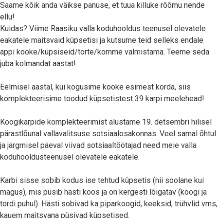
Saame kõik anda väikse panuse, et tuua killuke rõõmu nende
ellu!
Kuidas? Viime Raasiku valla koduhooldus teenusel olevatele
eakatele maitsvaid küpsetisi ja kutsume teid selleks endale
appi kooke/küpsiseid/torte/komme valmistama. Teeme seda
juba kolmandat aastat!
Eelmisel aastal, kui kogusime kooke esimest korda, siis
komplekteerisime toodud küpsetistest 39 karpi meelehead!
Koogikarpide komplekteerimist alustame 19. detsembri hilisel
pärastlõunal vallavalitsuse sotsiaalosakonnas. Veel samal õhtul
ja järgmisel päeval viivad sotsiaaltöötajad need meie valla
koduhooldusteenusel olevatele eakatele.
Karbi sisse sobib kodus ise tehtud küpsetis (nii soolane kui
magus), mis püsib hästi koos ja on kergesti lõigatav (koogi ja
tordi puhul). Hästi sobivad ka piparkoogid, keeksid, trühvlid vms,
kauem maitsvana püsivad küpsetised.