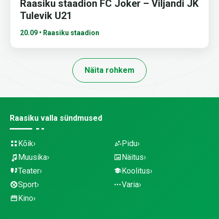
Raasiku staadion FC Joker – Viljandi JK
Tulevik U21
20.09 • Raasiku staadion
Näita rohkem
Raasiku valla sündmused
Kõik
Pidu
Muusika
Näitus
Teater
Koolitus
Sport
Varia
Kino