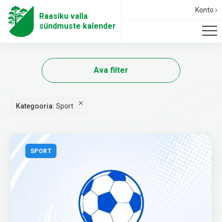
Konto ›
Raasiku valla
sündmuste kalender
Ava filter
Kategooria:
Sport
SPORT