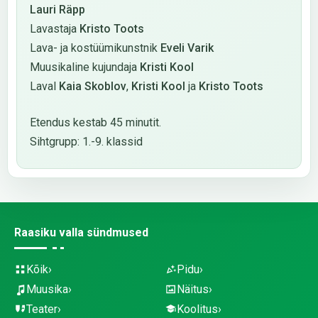
Lauri Räpp
Lavastaja
Kristo Toots
Lava- ja kostüümikunstnik
Eveli Varik
Muusikaline kujundaja
Kristi Kool
Laval
Kaia Skoblov
,
Kristi Kool
ja
Kristo Toots
Etendus kestab 45 minutit.
Sihtgrupp: 1.-9. klassid
Raasiku valla sündmused
Kõik
Pidu
Muusika
Näitus
Teater
Koolitus