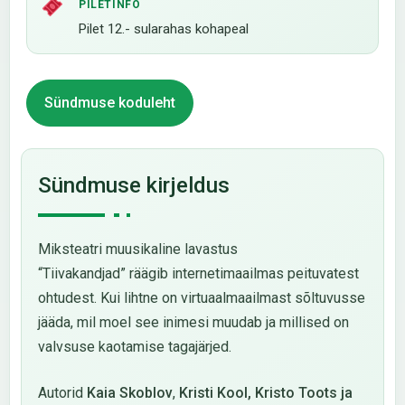
PILETINFO
Pilet 12.- sularahas kohapeal
Sündmuse koduleht
Sündmuse kirjeldus
Miksteatri muusikaline lavastus
“Tiivakandjad” räägib internetimaailmas peituvatest
ohtudest. Kui lihtne on virtuaalmaailmast sõltuvusse
jääda, mil moel see inimesi muudab ja millised on
valvsuse kaotamise tagajärjed.
Autorid
Kaia Skoblov
,
Kristi Kool,
Kristo Toots ja