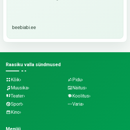
beebiabi.ee
Raasiku valla sündmused
Kõik
Pidu
Muusika
Näitus
Teater
Koolitus
Sport
Varia
Kino
Menüü