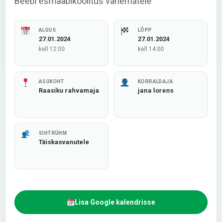
Beebi esmaabikoolitus vanematele
ALGUS
LÕPP
27.01.2024
27.01.2024
kell 12:00
kell 14:00
ASUKOHT
KORRALDAJA
Raasiku rahvamaja
jana lorens
SIHTRÜHM
Täiskasvanutele
Lisa Google kalendrisse