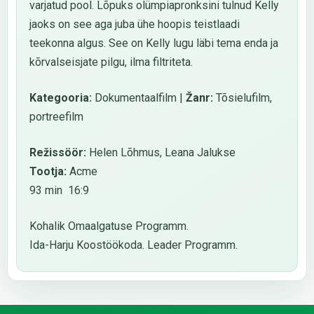
varjatud pool. Lõpuks olümpiapronksini tulnud Kelly
jaoks on see aga juba ühe hoopis teistlaadi
teekonna algus. See on Kelly lugu läbi tema enda ja
kõrvalseisjate pilgu, ilma filtriteta.
Kategooria:
Dokumentaalfilm |
Žanr:
Tõsielufilm,
portreefilm
Režissöör:
Helen Lõhmus, Leana Jalukse
Tootja:
Acme
93 min 16:9
Kohalik Omaalgatuse Programm.
Ida-Harju Koostöökoda. Leader Programm.