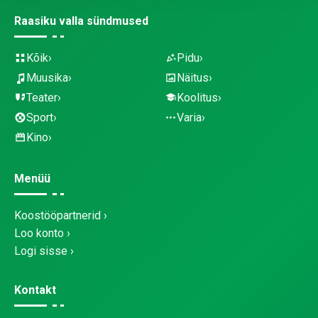
Raasiku valla sündmused
Kõik
Pidu
Muusika
Näitus
Teater
Koolitus
Sport
Varia
Kino
Menüü
Koostööpartnerid
Loo konto
Logi sisse
Kontakt