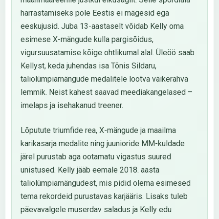
harrastamiseks pole Eestis ei mägesid ega
eeskujusid. Juba 13-aastaselt võidab Kelly oma
esimese X-mängude kulla pargisõidus,
vigursuusatamise kõige ohtlikumal alal. Üleöö saab
Kellyst, keda juhendas isa Tõnis Sildaru,
taliolümpiamängude medalitele lootva väikerahva
lemmik. Neist kahest saavad meediakangelased –
imelaps ja isehakanud treener.
Lõputute triumfide rea, X-mängude ja maailma
karikasarja medalite ning juunioride MM-kuldade
järel purustab aga ootamatu vigastus suured
unistused. Kelly jääb eemale 2018. aasta
taliolümpiamängudest, mis pidid olema esimesed
tema rekordeid purustavas karjääris. Lisaks tuleb
päevavalgele muserdav saladus ja Kelly edu