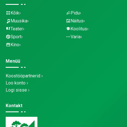
Kõik
Pidu
Muusika
Näitus
Teater
Koolitus
Sport
Varia
Kino
Menüü
Koostööpartnerid
Loo konto
Logi sisse
Kontakt