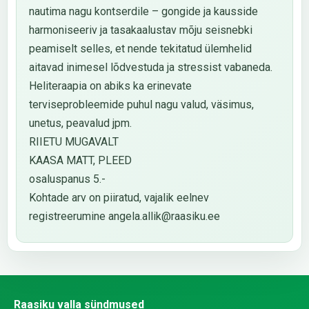
nautima nagu kontserdile – gongide ja kausside
harmoniseeriv ja tasakaalustav mõju seisnebki
peamiselt selles, et nende tekitatud ülemhelid
aitavad inimesel lõdvestuda ja stressist vabaneda.
Heliteraapia on abiks ka erinevate
terviseprobleemide puhul nagu valud, väsimus,
unetus, peavalud jpm.
RIIETU MUGAVALT
KAASA MATT, PLEED
osaluspanus 5.-
Kohtade arv on piiratud, vajalik eelnev
registreerumine angela.allik@raasiku.ee
Raasiku valla sündmused