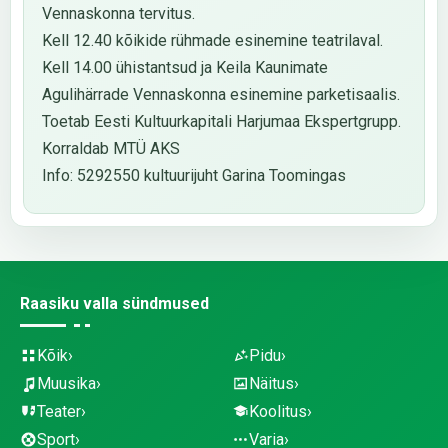
Vennaskonna tervitus.
Kell 12.40 kõikide rühmade esinemine teatrilaval.
Kell 14.00 ühistantsud ja Keila Kaunimate
Agulihärrade Vennaskonna esinemine parketisaalis.
Toetab Eesti Kultuurkapitali Harjumaa Ekspertgrupp.
Korraldab MTÜ AKS
Info: 5292550 kultuurijuht Garina Toomingas
Raasiku valla sündmused
Kõik
Pidu
Muusika
Näitus
Teater
Koolitus
Sport
Varia