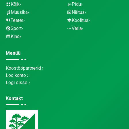
Kõik
Pidu
Muusika
Näitus
Teater
Koolitus
Sport
Varia
Kino
Menüü
Koostööpartnerid
Loo konto
Logi sisse
Kontakt