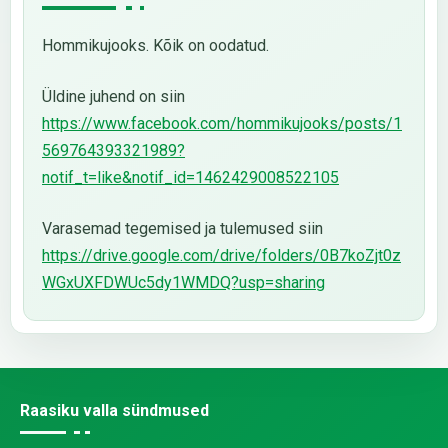
Hommikujooks. Kõik on oodatud.
Üldine juhend on siin
https://www.facebook.com/hommikujooks/posts/1
569764393321989?
notif_t=like&notif_id=1462429008522105
Varasemad tegemised ja tulemused siin
https://drive.google.com/drive/folders/0B7koZjt0z
WGxUXFDWUc5dy1WMDQ?usp=sharing
Raasiku valla sündmused