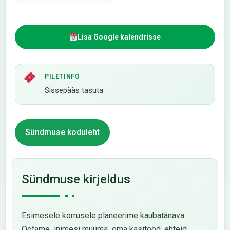
Lisa Google kalendrisse
PILETINFO
Sissepääs tasuta
Sündmuse koduleht
Sündmuse kirjeldus
Esimesele korrusele planeerime kaubatänava.
Ootame inimesi müüma oma käsitööd, ehteid,