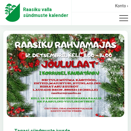
Konto ›
Raasiku valla
sündmuste kalender
← Tagasi sündmuste juurde