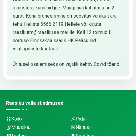
maiustusi, küünlaid jne. Müügilaua kohatasu on 2
eurot. Koha broneerimine on soovitav varakult ära
teha. Helista 5566 2119 Hellele või kirjuta
raasikurm@raasiku.ee meilile. Kell 12 toimub II
korruse Ernesaksa saalis HK Pääsulind
viiuliõpilaste kontsert.
Üritusel osalemiseks on vajalik kehtiv Covid tõend.
Raasiku valla sündmused
Kõik
Pidu
Muusika
Näitus
Teater
Koolitus