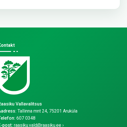
Kontakt
Raasiku Vallavalitsus
Aadress:
Tallinna mnt 24, 75201 Aruküla
Telefon:
607 0348
E-post:
raasiku.vald@raasiku.ee