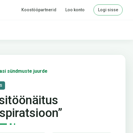
Koostööpartnerid
Loo konto
Logi sisse
asi sündmuste juurde
S
sitöönäitus
nspiratsioon”