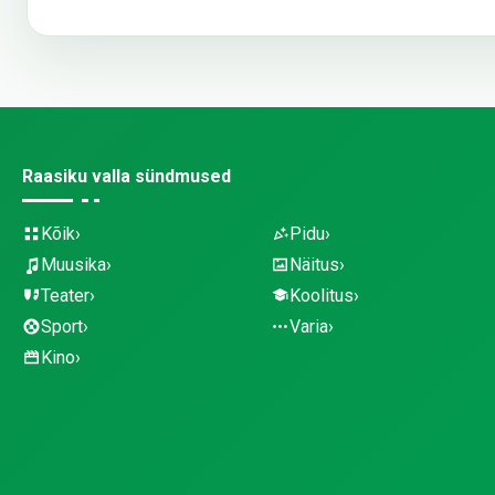
Raasiku valla sündmused
Kõik
Pidu
Muusika
Näitus
Teater
Koolitus
Sport
Varia
Kino