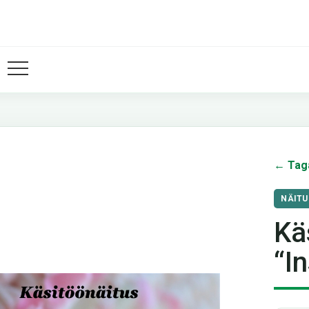
← Tag
NÄITU
Kä
“I