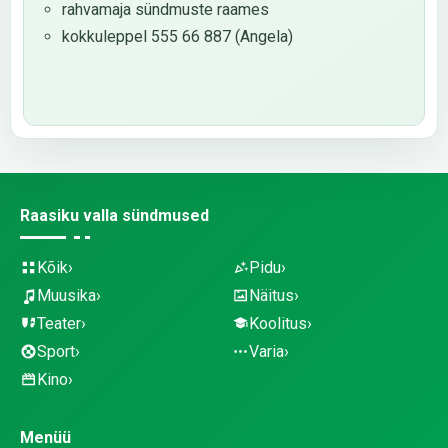
rahvamaja sündmuste raames
kokkuleppel 555 66 887 (Angela)
Raasiku valla sündmused
Kõik
Pidu
Muusika
Näitus
Teater
Koolitus
Sport
Varia
Kino
Menüü