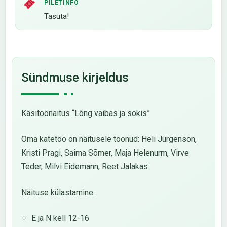
PILETINFO
Tasuta!
Sündmuse kirjeldus
Käsitöönäitus “Lõng vaibas ja sokis”
Oma kätetöö on näitusele toonud: Heli Jürgenson,
Kristi Pragi, Saima Sõmer, Maja Helenurm, Virve
Teder, Milvi Eidemann, Reet Jalakas
Näituse külastamine:
E ja N kell 12-16