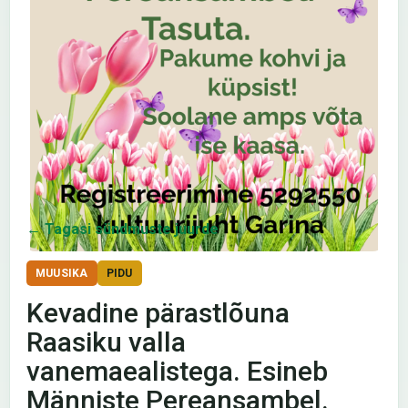
← Tagasi sündmuste juurde
MUUSIKA
PIDU
Kevadine pärastlõuna
Raasiku valla
vanemaealistega. Esineb
Männiste Pereansambel.