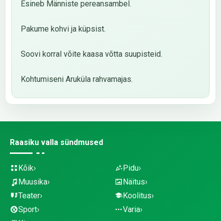
Esineb Männiste pereansambel.
Pakume kohvi ja küpsist.
Soovi korral võite kaasa võtta suupisteid.
Kohtumiseni Aruküla rahvamajas.
Raasiku valla sündmused
Kõik
Pidu
Muusika
Näitus
Teater
Koolitus
Sport
Varia