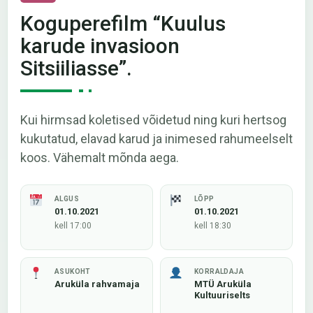
Koguperefilm “Kuulus
karude invasioon
Sitsiiliasse”.
Kui hirmsad koletised võidetud ning kuri hertsog
kukutatud, elavad karud ja inimesed rahumeelselt
koos. Vähemalt mõnda aega.
ALGUS
LÕPP
01.10.2021
01.10.2021
kell 17:00
kell 18:30
ASUKOHT
KORRALDAJA
Aruküla rahvamaja
MTÜ Aruküla
Kultuuriselts