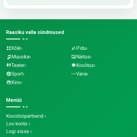
Raasiku valla sündmused
Kõik
Pidu
Muusika
Näitus
Teater
Koolitus
Sport
Varia
Kino
Menüü
Koostööpartnerid
Loo konto
Logi sisse