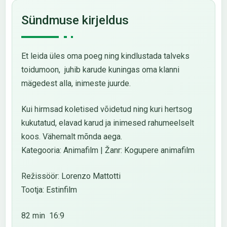
Sündmuse kirjeldus
Et leida üles oma poeg ning kindlustada talveks
toidumoon, juhib karude kuningas oma klanni
mägedest alla, inimeste juurde.
Kui hirmsad koletised võidetud ning kuri hertsog
kukutatud, elavad karud ja inimesed rahumeelselt
koos. Vähemalt mõnda aega.
Kategooria: Animafilm | Žanr: Kogupere animafilm
Režissöör: Lorenzo Mattotti
Tootja: Estinfilm
82 min 16:9