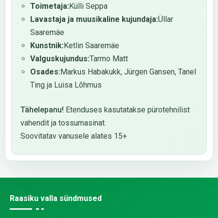
Toimetaja:
Külli Seppa
Lavastaja ja muusikaline kujundaja:
Üllar
Saaremäe
Kunstnik:
Ketlin Saaremäe
Valguskujundus:
Tarmo Matt
Osades:
Markus Habakukk, Jürgen Gansen, Tanel
Ting ja Luisa Lõhmus
Tähelepanu!
Etenduses kasutatakse pürotehnilist
vahendit ja tossumasinat.
Soovitatav vanusele alates 15+
Raasiku valla sündmused