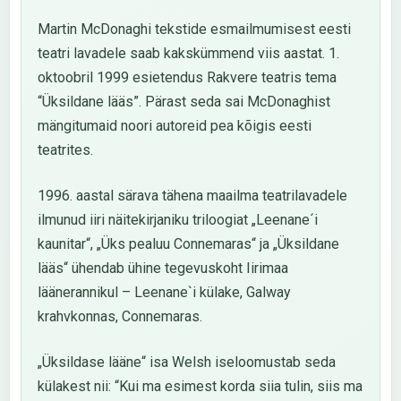
Martin McDonaghi tekstide esmailmumisest eesti
teatri lavadele saab kakskümmend viis aastat. 1.
oktoobril 1999 esietendus Rakvere teatris tema
“Üksildane lääs”. Pärast seda sai McDonaghist
mängitumaid noori autoreid pea kõigis eesti
teatrites.
1996. aastal särava tähena maailma teatrilavadele
ilmunud iiri näitekirjaniku triloogiat „Leenane´i
kaunitar“, „Üks pealuu Connemaras“ ja „Üksildane
lääs“ ühendab ühine tegevuskoht Iirimaa
läänerannikul – Leenane`i külake, Galway
krahvkonnas, Connemaras.
„Üksildase lääne“ isa Welsh iseloomustab seda
külakest nii: “Kui ma esimest korda siia tulin, siis ma