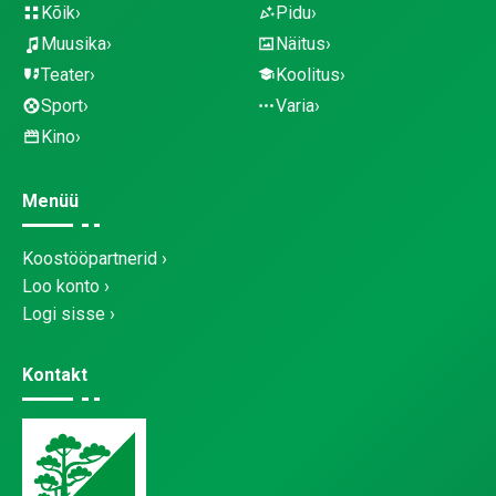
Kõik
Pidu
Muusika
Näitus
Teater
Koolitus
Sport
Varia
Kino
Menüü
Koostööpartnerid
Loo konto
Logi sisse
Kontakt