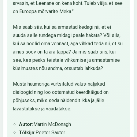
arvasin, et Leenane on kena koht. Tuleb välja, et see
on Euroopa mõrvarite Meka.”
Mis saab siis, kui sa armastad kedagi nii, et ei
suuda selle tundega midagi peale hakata? Või siis,
kui sa hoolid oma vennast, aga vihkad teda nii, et su
ainus soov on ta ära tappa? Ja mis saab siis, kui
see, kes peaks teistele vihkamise ja armastamise
küsimustes nõu andma, otsustab lahkuda?
Musta huumoriga vürtsitatud valus-naljakad
dialoogid ning loo ootamatud keerdkäigud on
põhjuseks, miks seda näidendit ikka ja jälle
lavastatakse ja vaadatakse.
Autor:
Martin McDonagh
Tõlkija:
Peeter Sauter