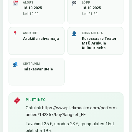
ALGUS
LÕPP
18.10.2025
18.10.2025
kell 19:00
kell 21:30
ASUKOHT
KORRALDAJA
Aruküla rahvamaja
Kuressaare Teater,
MTÜ Aruküla
Kultuuriselts
SIHTRÜHM
Täiskasvanutele
PILETINFO
Ostulink
https://www.piletimaailm.com/
perform
ances/142357/buy?lang=
et_EE
Tavahind 25 €, soodus 23 €, grupp alates 15st
piletist a´19 €.