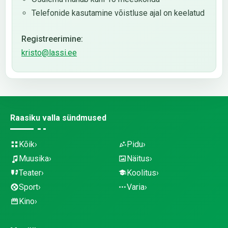
Telefonide kasutamine võistluse ajal on keelatud
Registreerimine:
kristo@lassi.ee
Raasiku valla sündmused
Kõik
Pidu
Muusika
Näitus
Teater
Koolitus
Sport
Varia
Kino