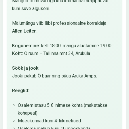
Mängud toimuvad iga kuu kolmandal neljapäeval
kuni suve alguseni.
Mälumängu viib läbi professionaalne korraldaja
Allen Leiten
.
Kogunemine:
kell 18:00, mängu alustamine 19:00
Koht:
Ö ruum – Tallinna mnt 34, Aruküla
Söök ja jook:
Jooki pakub Ö baar ning süüa Aruka Amps.
Reeglid:
Osalemistasu 5 € inimese kohta (makstakse
kohapeal)
Meeskonnad kuni 4-liikmelised
Osalema mahub kuni 10 meeskonda