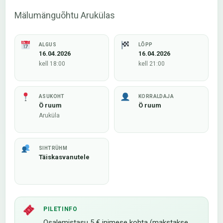
Mälumänguõhtu Arukülas
ALGUS
LÕPP
16.04.2026
16.04.2026
kell 18:00
kell 21:00
ASUKOHT
KORRALDAJA
Ö ruum
Ö ruum
Aruküla
SIHTRÜHM
Täiskasvanutele
PILETINFO
Osalemistasu 5 € inimese kohta (makstakse