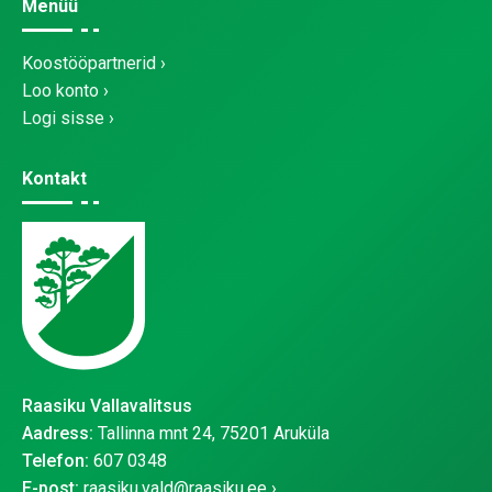
Menüü
Koostööpartnerid
Loo konto
Logi sisse
Kontakt
Raasiku Vallavalitsus
Aadress:
Tallinna mnt 24, 75201 Aruküla
Telefon:
607 0348
E-post:
raasiku.vald@raasiku.ee