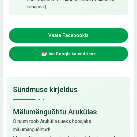
kohapeal)
Vaata Facebookis
Lisa Google kalendrisse
Sündmuse kirjeldus
Mälumänguõhtu Arukülas
Ö ruum toob Arukülla uueks hooajaks
mälumänguõhtud!