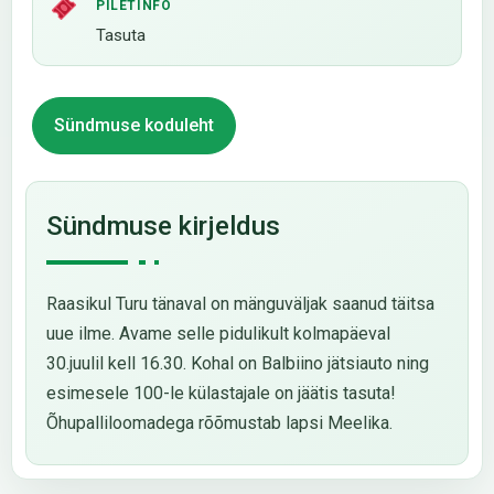
PILETINFO
Tasuta
Sündmuse koduleht
Sündmuse kirjeldus
Raasikul Turu tänaval on mänguväljak saanud täitsa
uue ilme. Avame selle pidulikult kolmapäeval
30.juulil kell 16.30. Kohal on Balbiino jätsiauto ning
esimesele 100-le külastajale on jäätis tasuta!
Õhupalliloomadega rõõmustab lapsi Meelika.