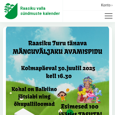
Konto ›
Raasiku valla
sündmuste kalender