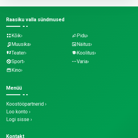
Raasiku valla sündmused
Kõik
Pidu
Muusika
Näitus
Teater
Koolitus
Sport
Varia
Kino
Menüü
Koostööpartnerid
Loo konto
Logi sisse
Kontakt