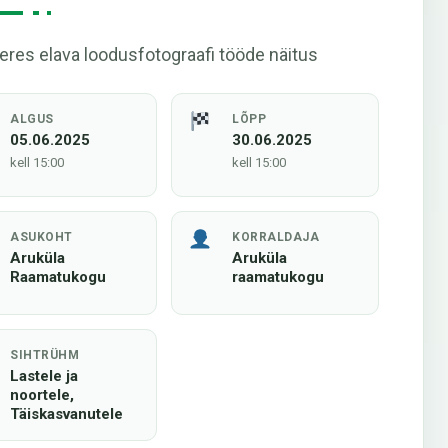
eres elava loodusfotograafi tööde näitus
ALGUS
LÕPP
05.06.2025
30.06.2025
kell 15:00
kell 15:00
ASUKOHT
KORRALDAJA
Aruküla
Aruküla
Raamatukogu
raamatukogu
SIHTRÜHM
Lastele ja
noortele,
Täiskasvanutele