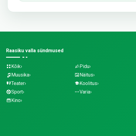
Raasiku valla sündmused
Kõik
Pidu
Muusika
Näitus
Teater
Koolitus
Sport
Varia
Kino