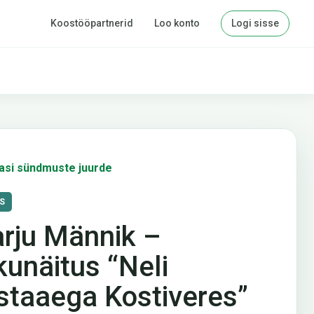
Koostööpartnerid
Loo konto
Logi sisse
asi sündmuste juurde
S
rju Männik –
ikunäitus “Neli
staaega Kostiveres”