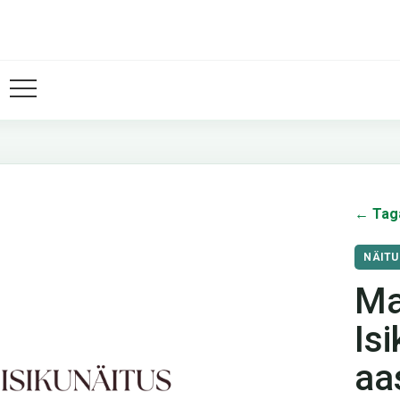
← Tag
NÄITU
Ma
Is
aa