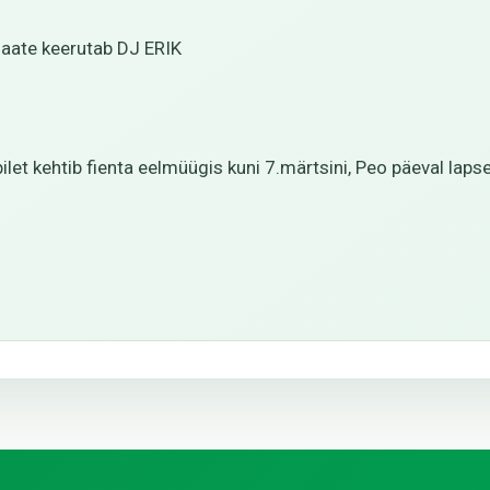
aate keerutab DJ ERIK
 kehtib fienta eelmüügis kuni 7.märtsini, Peo päeval lapse p