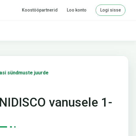
Koostööpartnerid
Loo konto
Logi sisse
asi sündmuste juurde
NIDISCO vanusele 1-