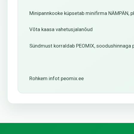
Minipannkooke küpsetab minifirma NÄMPÄN, pl
Võta kaasa vahetusjalanõud
Sündmust korraldab PEOMIX, soodushinnaga pilet
Rohkem infot peomix.ee