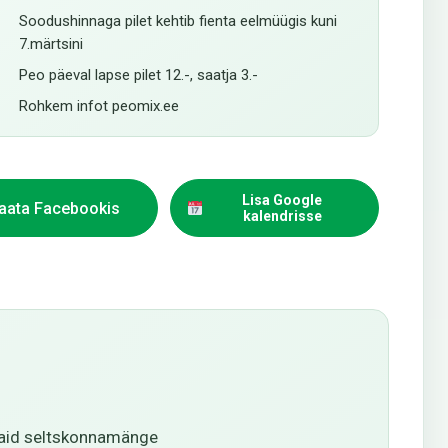
Soodushinnaga pilet kehtib fienta eelmüügis kuni
7.märtsini
Peo päeval lapse pilet 12.-, saatja 3.-
Rohkem infot peomix.ee
Lisa Google
aata Facebookis
kalendrisse
hvaid seltskonnamänge