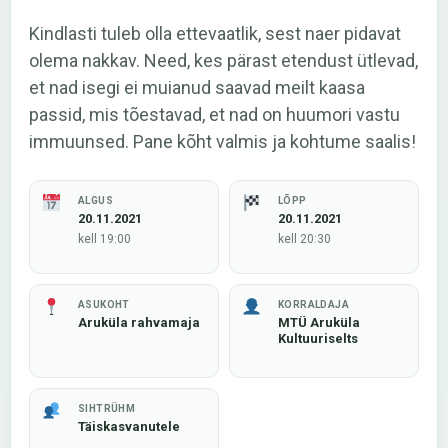
Kindlasti tuleb olla ettevaatlik, sest naer pidavat
olema nakkav. Need, kes pärast etendust ütlevad,
et nad isegi ei muianud saavad meilt kaasa
passid, mis tõestavad, et nad on huumori vastu
immuunsed. Pane kõht valmis ja kohtume saalis!
ALGUS
LÕPP
20.11.2021
20.11.2021
kell 19:00
kell 20:30
ASUKOHT
KORRALDAJA
Aruküla rahvamaja
MTÜ Aruküla
Kultuuriselts
SIHTRÜHM
Täiskasvanutele