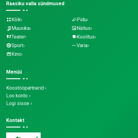
Raasiku valla sündmused
Kõik
Pidu
Muusika
Näitus
Teater
Koolitus
Sport
Varia
Kino
Menüü
Koostööpartnerid
Loo konto
Logi sisse
Kontakt