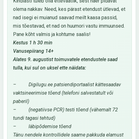
Kindlasti tuleb olla ettevaatlik, sest naer pidavat
olema nakkav. Need, kes pärast etendust ütlevad, et
nad isegi ei muianud saavad meilt kaasa passid,
mis tõestavad, et nad on huumori vastu immuunsed.
Pane kõht valmis ja kohtume saalis!
Kestus 1 h 30 min
Vanusepiirang 14+
Alates 9. augustist toimuvatele etendustele saad
tulla, kui sul on uksel ette näidata:
– Digilugu.ee patsiendiportaalist kättesaadav
vaktsineerimise tõend (telefoni salvestatult või
paberil)
– (negatiivse PCR) testi tõend (vähemalt 72
tundi tagasi tehtud)
– läbipõdemise tõend
Tänu nendele kontrollidele saame pakkuda elamust