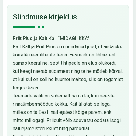
Sündmuse kirjeldus
Priit Pius ja Kait Kall “MIDAGI IKKA”
Kait Kall ja Priit Pius on ühendanud jõud, et anda üks
korralik naerulihaste trenn. Eesmärk on lihtne, ent
samas keeruline, sest tihtipeale on elus olukordi,
kui keegi naerab südamest ning teine mõtleb kõrval,
et kui sul on selline huumorimaitse, siis on tegemist
tragöödiaga.
Teemade valik on vähemalt sama lai, kui meeste
rinnaümbermõõdud kokku. Kait üllatab sellega,
milles on ta Eesti näitlejatest kõige parem, ehk
mitte millegagi. Priidult võib seevastu oodata isegi
näitlejameisterlikkust ning paroodiat.