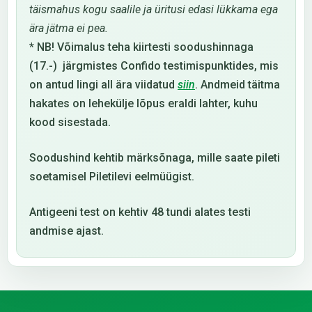
täismahus kogu saalile ja üritusi edasi lükkama ega
ära jätma ei pea.
* NB! Võimalus teha kiirtesti soodushinnaga
(17.-) järgmistes Confido testimispunktides, mis
on antud lingi all ära viidatud
siin
. Andmeid täitma
hakates on lehekülje lõpus eraldi lahter, kuhu
kood sisestada.
Soodushind kehtib märksõnaga, mille saate pileti
soetamisel Piletilevi eelmüügist.
Antigeeni test on kehtiv 48 tundi alates testi
andmise ajast.