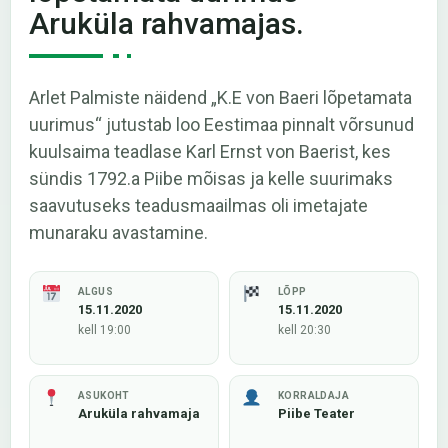
Aruküla rahvamajas.
Arlet Palmiste näidend „K.E von Baeri lõpetamata
uurimus“ jutustab loo Eestimaa pinnalt võrsunud
kuulsaima teadlase Karl Ernst von Baerist, kes
sündis 1792.a Piibe mõisas ja kelle suurimaks
saavutuseks teadusmaailmas oli imetajate
munaraku avastamine.
ALGUS
LÕPP
15.11.2020
15.11.2020
kell 19:00
kell 20:30
ASUKOHT
KORRALDAJA
Aruküla rahvamaja
Piibe Teater