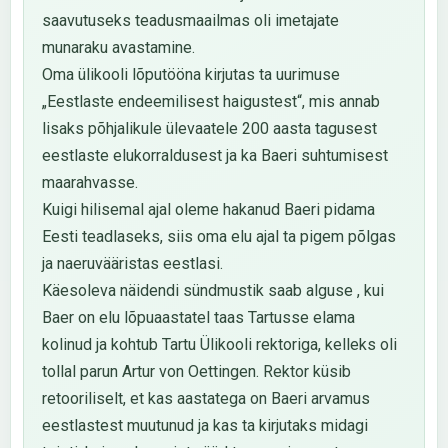
saavutuseks teadusmaailmas oli imetajate
munaraku avastamine.
Oma ülikooli lõputööna kirjutas ta uurimuse
„Eestlaste endeemilisest haigustest“, mis annab
lisaks põhjalikule ülevaatele 200 aasta tagusest
eestlaste elukorraldusest ja ka Baeri suhtumisest
maarahvasse.
Kuigi hilisemal ajal oleme hakanud Baeri pidama
Eesti teadlaseks, siis oma elu ajal ta pigem põlgas
ja naeruvääristas eestlasi.
Käesoleva näidendi sündmustik saab alguse , kui
Baer on elu lõpuaastatel taas Tartusse elama
kolinud ja kohtub Tartu Ülikooli rektoriga, kelleks oli
tollal parun Artur von Oettingen. Rektor küsib
retooriliselt, et kas aastatega on Baeri arvamus
eestlastest muutunud ja kas ta kirjutaks midagi