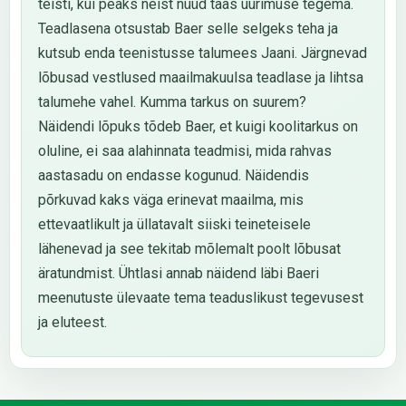
teisti, kui peaks neist nüüd taas uurimuse tegema.
Teadlasena otsustab Baer selle selgeks teha ja
kutsub enda teenistusse talumees Jaani. Järgnevad
lõbusad vestlused maailmakuulsa teadlase ja lihtsa
talumehe vahel. Kumma tarkus on suurem?
Näidendi lõpuks tõdeb Baer, et kuigi koolitarkus on
oluline, ei saa alahinnata teadmisi, mida rahvas
aastasadu on endasse kogunud. Näidendis
põrkuvad kaks väga erinevat maailma, mis
ettevaatlikult ja üllatavalt siiski teineteisele
lähenevad ja see tekitab mõlemalt poolt lõbusat
äratundmist. Ühtlasi annab näidend läbi Baeri
meenutuste ülevaate tema teaduslikust tegevusest
ja eluteest.