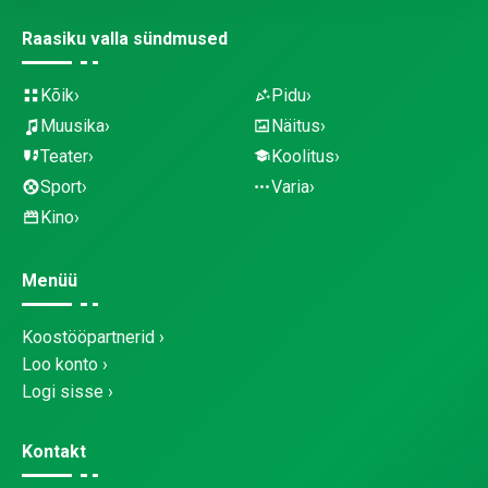
Raasiku valla sündmused
Kõik
Pidu
Muusika
Näitus
Teater
Koolitus
Sport
Varia
Kino
Menüü
Koostööpartnerid
Loo konto
Logi sisse
Kontakt