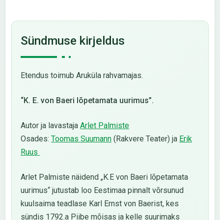
Sündmuse kirjeldus
Etendus toimub Aruküla rahvamajas.
“K. E. von Baeri lõpetamata uurimus”.
Autor ja lavastaja
Arlet Palmiste
Osades:
Toomas Suumann
(Rakvere Teater) ja
Erik
Ruus
Arlet Palmiste näidend „K.E von Baeri lõpetamata
uurimus“ jutustab loo Eestimaa pinnalt võrsunud
kuulsaima teadlase Karl Ernst von Baerist, kes
sündis 1792.a Piibe mõisas ja kelle suurimaks