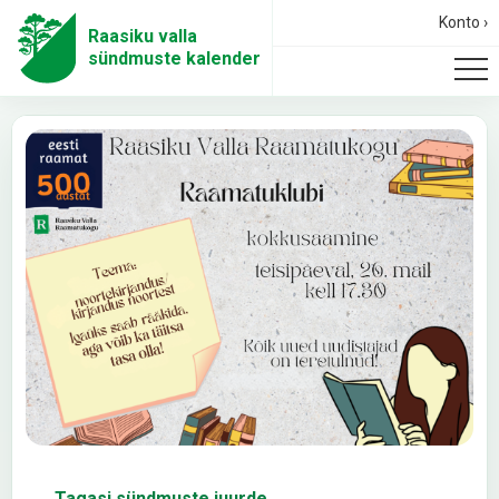
Konto ›
Raasiku valla
sündmuste kalender
← Tagasi sündmuste juurde