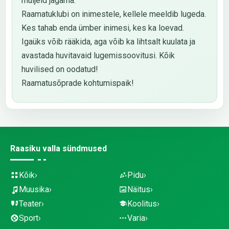
muljeid jagama.
Raamatuklubi on inimestele, kellele meeldib lugeda.
Kes tahab enda ümber inimesi, kes ka loevad.
Igaüks võib rääkida, aga võib ka lihtsalt kuulata ja
avastada huvitavaid lugemissoovitusi. Kõik
huvilised on oodatud!
Raamatusõprade kohtumispaik!
Raasiku valla sündmused
Kõik
Pidu
Muusika
Näitus
Teater
Koolitus
Sport
Varia