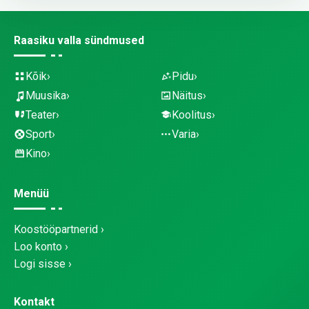
Raasiku valla sündmused
Kõik
Pidu
Muusika
Näitus
Teater
Koolitus
Sport
Varia
Kino
Menüü
Koostööpartnerid
Loo konto
Logi sisse
Kontakt