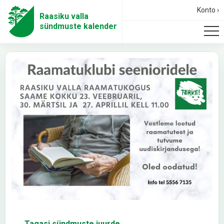
Konto ›
Raasiku valla
sündmuste kalender
← Tagasi sündmuste juurde