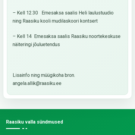
– Kell 12.30 Ernesaksa saalis Heli laulustuudio
ning Raasiku kooli mudilaskoori kontsert
– Kell 14 Ernesaksa saalis Raasiku noortekeskuse
näiteringi jõuluetendus
Lisainfo ning müügikoha bron.
angela.allik@raasiku.ee
Raasiku valla sündmused