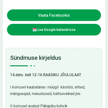
Vaata Facebookis
Lisa Google kalendrisse
Sündmuse kirjeldus
14.dets.
kell 12-16 RAASIKU JÕULULAAT
I korrusel kaubatänav: müügil käsitöö, ehted,
mänguasjad, maiustused, kaltsuvaibad jne.
II korrusel avatud Päkapiku kohvik