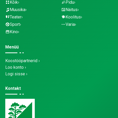
Kõik
Pidu
Muusika
Näitus
Teater
Koolitus
Sport
Varia
Kino
Menüü
Koostööpartnerid
Loo konto
Logi sisse
Kontakt