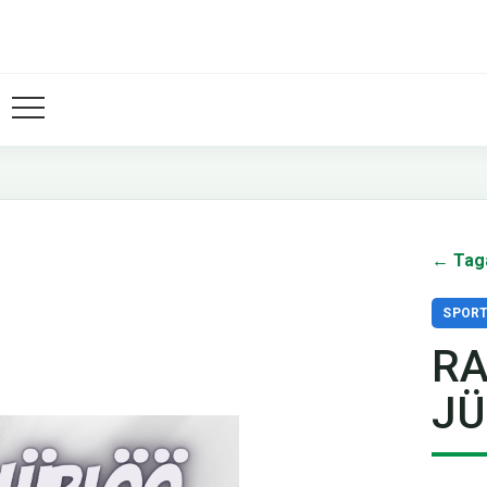
← Tag
SPOR
RA
JÜ