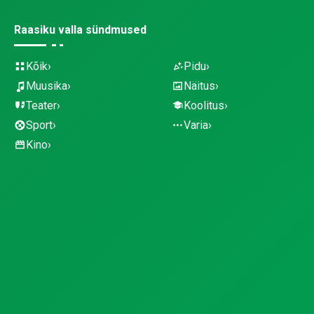
Raasiku valla sündmused
Kõik
Pidu
Muusika
Näitus
Teater
Koolitus
Sport
Varia
Kino