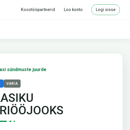
Koostööpartnerid
Loo konto
Logi sisse
asi sündmuste juurde
T
VARIA
ASIKU
RIÖÖJOOKS