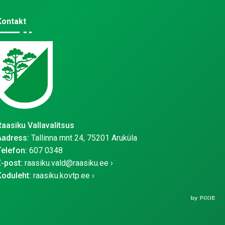
Kontakt
Raasiku Vallavalitsus
Aadress:
Tallinna mnt 24, 75201 Aruküla
Telefon:
607 0348
E-post:
raasiku.vald@raasiku.ee
Koduleht:
raasiku.kovtp.ee