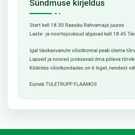
Sündmuse kirjeldus
Start kell 18.30 Raasiku Rahvamaja juures
Laste- ja noortejooksud algavad kell 18.45 Tä
Igal täiskasvanute võistkonnal peab olema tõrvi
Lapsed ja noored jooksevad ilma põleva tõrvik
Kõikides võistkondades on 6 liiget, nendest v
Esineb TULETRUPP FLAAMOS