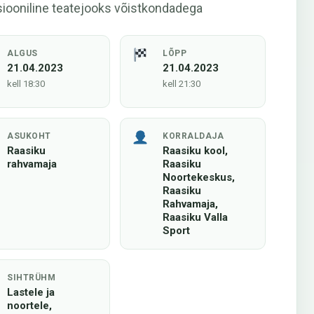
siooniline teatejooks võistkondadega
ALGUS
LÕPP
21.04.2023
21.04.2023
kell 18:30
kell 21:30
ASUKOHT
KORRALDAJA
Raasiku
Raasiku kool,
rahvamaja
Raasiku
Noortekeskus,
Raasiku
Rahvamaja,
Raasiku Valla
Sport
SIHTRÜHM
Lastele ja
noortele,