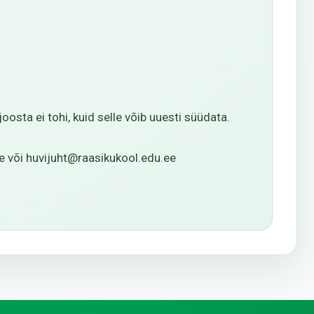
osta ei tohi, kuid selle võib uuesti süüdata.
e või huvijuht@raasikukool.edu.ee