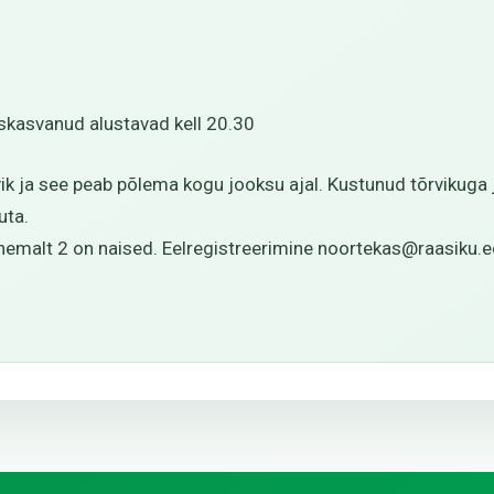
iskasvanud alustavad kell 20.30
k ja see peab põlema kogu jooksu ajal. Kustunud tõrvikuga jo
uta.
ähemalt 2 on naised. Eelregistreerimine noortekas@raasiku.e