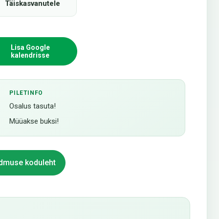
Täiskasvanutele
Lisa Google
kalendrisse
PILETINFO
Osalus tasuta!
Müüakse buksi!
dmuse koduleht