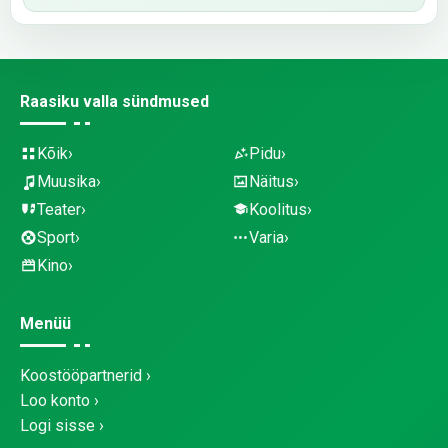
Raasiku valla sündmused
Kõik
Pidu
Muusika
Näitus
Teater
Koolitus
Sport
Varia
Kino
Menüü
Koostööpartnerid
Loo konto
Logi sisse