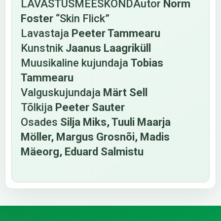
LAVASTUSMEESKONDAutor
Norm
Foster
“Skin Flick”
Lavastaja
Peeter Tammearu
Kunstnik
Jaanus Laagriküll
Muusikaline kujundaja
Tobias
Tammearu
Valguskujundaja
Märt Sell
Tõlkija
Peeter Sauter
Osades
Silja Miks, Tuuli Maarja
Möller, Margus Grosnõi, Madis
Mäeorg, Eduard Salmistu