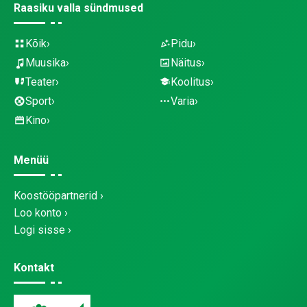
Raasiku valla sündmused
Kõik
Pidu
Muusika
Näitus
Teater
Koolitus
Sport
Varia
Kino
Menüü
Koostööpartnerid
Loo konto
Logi sisse
Kontakt