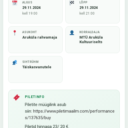
ALGUS
LÕPP
29.11.2024
29.11.2024
kell 19:00
kell 21:00
ASUKOHT
KORRALDAJA
Aruküla rahvamaja
MTÜ Aruküla
Kultuuriselts
SIHTRÜHM
Täiskasvanutele
PILETINFO
Piletite müügilink asub
siin:
https://www.
piletimaailm.com/performance
s/
137635/buy
Piletid hinnaga 23/ 20 €.