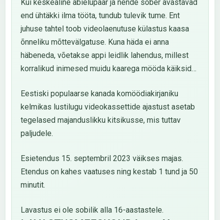
Kui keskealine abielupaar ja nende sõber avastavad
end ühtäkki ilma tööta, tundub tulevik tume. Ent
juhuse tahtel toob videolaenutuse külastus kaasa
õnneliku mõttevälgatuse. Kuna häda ei anna
häbeneda, võetakse appi leidlik lahendus, millest
korralikud inimesed muidu kaarega mööda käiksid…
Eestiski populaarse kanada komöödiakirjaniku
kelmikas lustilugu videokassettide ajastust asetab
tegelased majanduslikku kitsikusse, mis tuttav
paljudele.
Esietendus 15. septembril 2023 väikses majas.
Etendus on kahes vaatuses ning kestab 1 tund ja 50
minutit.
Lavastus ei ole sobilik alla 16-aastastele.