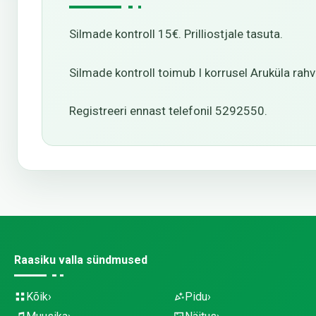
Silmade kontroll 15€. Prilliostjale tasuta.
Silmade kontroll toimub I korrusel Aruküla rahva
Registreeri ennast telefonil 5292550.
Raasiku valla sündmused
Kõik
Pidu