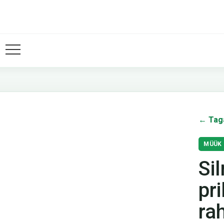
← Tag
MÜÜK
Si
pr
ra