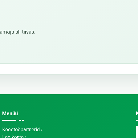
maja all tiivas.
Menüü
Koostööpartnerid
Loo konto