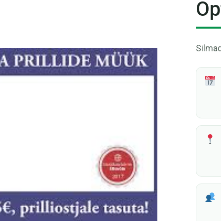
Op
Silmad