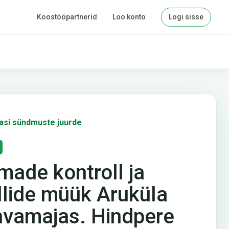
Koostööpartnerid
Loo konto
Logi sisse
asi sündmuste juurde
lmade kontroll ja
illide müük Aruküla
hvamajas. Hindpere