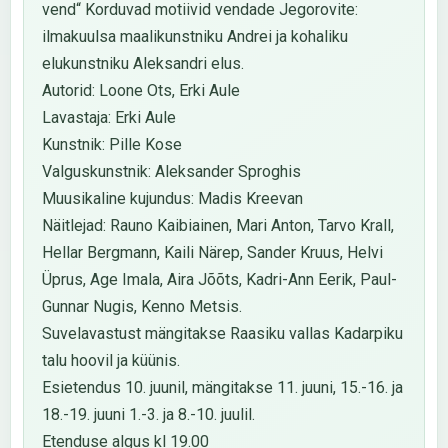
vend“ Korduvad motiivid vendade Jegorovite:
ilmakuulsa maalikunstniku Andrei ja kohaliku
elukunstniku Aleksandri elus.
Autorid: Loone Ots, Erki Aule
Lavastaja: Erki Aule
Kunstnik: Pille Kose
Valguskunstnik: Aleksander Sproghis
Muusikaline kujundus: Madis Kreevan
Näitlejad: Rauno Kaibiainen, Mari Anton, Tarvo Krall,
Hellar Bergmann, Kaili Närep, Sander Kruus, Helvi
Üprus, Age Imala, Aira Jõõts, Kadri-Ann Eerik, Paul-
Gunnar Nugis, Kenno Metsis.
Suvelavastust mängitakse Raasiku vallas Kadarpiku
talu hoovil ja küünis.
Esietendus 10. juunil, mängitakse 11. juuni, 15.-16. ja
18.-19. juuni 1.-3. ja 8.-10. juulil.
Etenduse algus kl 19.00