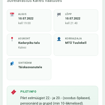
Suvelavastus kahes vaatuses
ALGUS
LÕPP
10.07.2022
10.07.2022
kell 19:00
kell 21:40
ASUKOHT
KORRALDAJA
Kadarpiku talu
MTÜ Tuulekell
Kalesi
SIHTRÜHM
Täiskasvanutele
PILETINFO
Pilet eelmüügist 22.- ja 20.- (soodus õpilased,
pensionärid ja grupid (min 10-liikmelised).