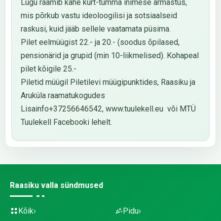
Lugu raamib kahe kurt-tumma inimese armastus,
mis põrkub vastu ideoloogilisi ja sotsiaalseid
raskusi, kuid jääb sellele vaatamata püsima.
Pilet eelmüügist 22.- ja 20.- (soodus õpilased,
pensionärid ja grupid (min 10-liikmelised). Kohapeal
pilet kõigile 25.-
Piletid müügil Piletilevi müügipunktides, Raasiku ja
Aruküla raamatukogudes
Lisainfo+37256646542, www.tuulekell.eu või MTÜ
Tuulekell Facebooki lehelt.
Raasiku valla sündmused
Kõik
Pidu