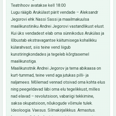
Teatrihoov avatakse kell 18.00
Lugu räägib Arukülast pärit vendade – Aleksandr
Jegorovi ehk Nassi Sassi ja maailmakuulsa
maalikunstiniku Andrei Jegorovi vastandlikust elust.
Kui üks vendadest elab oma sünnikodus Arukülas ja
lõbustab ekstravagantse käitumisega kohalikku
külarahvast, siis teine vend liigub
kunstiringkondades ja tegeleb kõrgtasemel
maalikunstiga.
Maalikunstnik Andrei Jegorov ja tema abikaasa on
kurt-tummad, teine vend aga jutukas pilli- ja
naljamees. Mõlemad vennad otsivad oma kohta elus
ning peegeldavad läbi oma elu tegelikkust, milles
nad elavad – revolutsioon, vabariigi tekkimine,
saksa okupatsioon, nõukogude võimule tulek.
Ideoloogia. Vaesus. Silmakirjalikkus. Armastus.