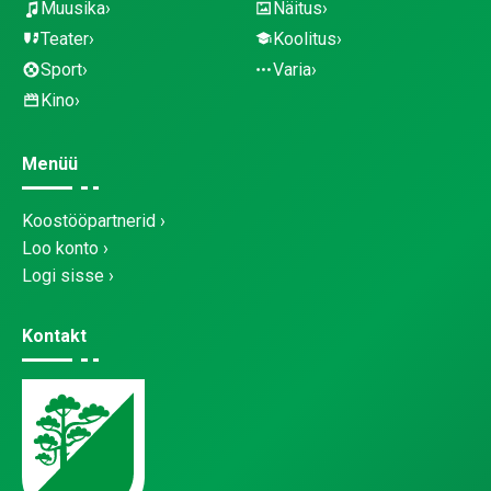
Muusika
Näitus
Teater
Koolitus
Sport
Varia
Kino
Menüü
Koostööpartnerid
Loo konto
Logi sisse
Kontakt