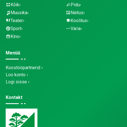
Kõik
Pidu
Muusika
Näitus
Teater
Koolitus
Sport
Varia
Kino
Menüü
Koostööpartnerid
Loo konto
Logi sisse
Kontakt