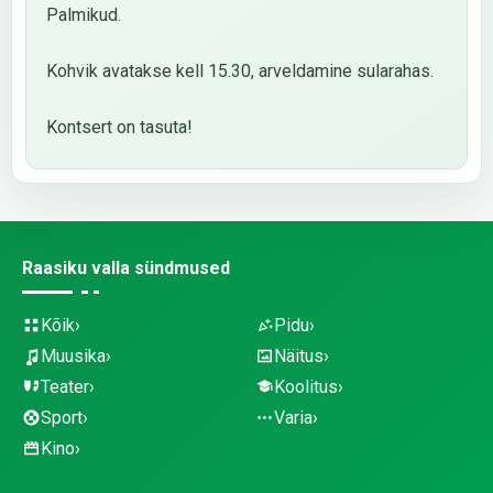
Palmikud.
Kohvik avatakse kell 15.30, arveldamine sularahas.
Kontsert on tasuta!
Raasiku valla sündmused
Kõik
Pidu
Muusika
Näitus
Teater
Koolitus
Sport
Varia
Kino