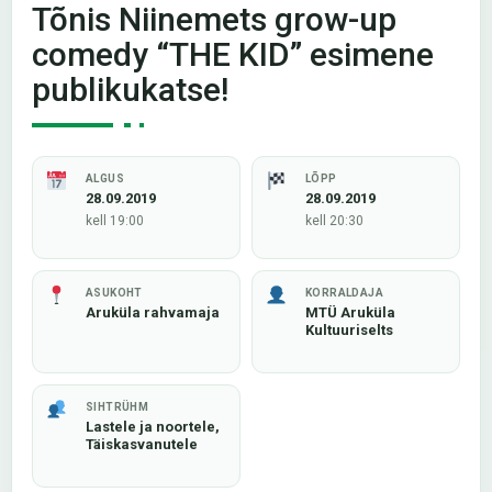
Tõnis Niinemets grow-up
comedy “THE KID” esimene
publikukatse!
ALGUS
LÕPP
28.09.2019
28.09.2019
kell 19:00
kell 20:30
ASUKOHT
KORRALDAJA
Aruküla rahvamaja
MTÜ Aruküla
Kultuuriselts
SIHTRÜHM
Lastele ja noortele,
Täiskasvanutele