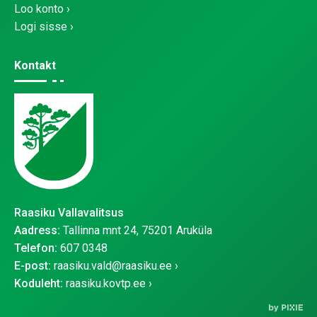
Loo konto
Logi sisse
Kontakt
Raasiku Vallavalitsus
Aadress:
Tallinna mnt 24, 75201 Aruküla
Telefon:
607 0348
E-post:
raasiku.vald@raasiku.ee
Koduleht:
raasiku.kovtp.ee