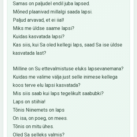
Samas on paljudel endil juba lapsed.
Mõned plaanivad millalgi saada lapsi.
Paljud arvavad, et ei iial!
Miks me üldse saame lapsi?
Kuidas kasvatada lapsi?
Kas siis, kui Sa oled kellegi laps, saad Sa ise üldse
kasvatada last?
Milline on Su ettevalmistuse eluks lapsevanemana?
Kuidas me valime välja just selle inimese kellega
koos terve elu lapsi kasvatada?
Mis siis saab kui laps tegelikult saabubki?
Laps on stiihia!
Tõnis Niinemets on laps
On isa, on poeg, on mees.
Tõnis on mitu ühes.
Oled Sa selleks valmis?