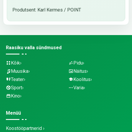
Produtsent: Karl Kermes / POINT
Raasiku valla sündmused
Kõik
Pidu
Muusika
Näitus
Teater
Koolitus
Sport
Varia
Kino
Menüü
Koostööpartnerid