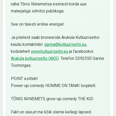
näha Tõnis Niinemetsa esimest korda uue
materjaliga silmitsi publikuga.
See on täiesti eriline energia!
Ja pileteid saab broneerida Aruküla Kultuuriseltsi
kaudu kontaktidel:
garina@kultuuriselts.eu
,
kodulehelt
www.kultuuriselts.eu
ja facebookis
Aruküla kultuuriselts (AKS)
. Telefon 5292550 Garina
Toomingas
POINT esitleb!
Power-up comedy HOMME ON TÄNA! loojatelt.
TÕNIS NIINEMETS grow-up comedy THE KID
Fakt on see,et me kõik oleme kellegi lapsed.