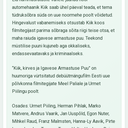
automehaanik Kiik saab ühel päeval teada, et tema
tüdruksõbra süda on uue noormehe poolt võidetud.
Hingevalust vabanemiseks otsustab Kiik koos
filmitegijast parima sõbraga sõita riigi teise otsa, et
maha raiuda igavese armastuse puu. Teekond
müstilise puuni kujuneb aga okkaliseks,
endassevaatavaks ja kriminaalseks.
“Kiik, kirves ja Igavese Armastuse Puu” on
huumoriga vürtsitatud debüütmängufilm Eesti uue
põlvkonna filmitegijate Meel Paliale ja Urmet
Piilingu poolt.
Osades: Urmet Piiling, Herman Pihlak, Marko
Matvere, Andrus Vaarik, Jan Uuspõld, Egon Nuter,
Mihkel Raud, Franz Malmsten, Hanna-Ly Aavik, Pirte