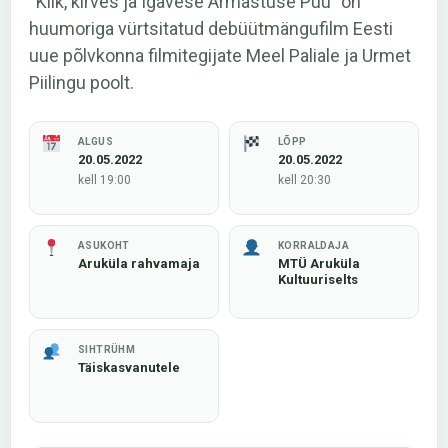
“Kiik, kirves ja Igavese Armastuse Puu” on
huumoriga vürtsitatud debüütmängufilm Eesti
uue põlvkonna filmitegijate Meel Paliale ja Urmet
Piilingu poolt.
ALGUS
LÕPP
20.05.2022
20.05.2022
kell 19:00
kell 20:30
ASUKOHT
KORRALDAJA
Aruküla rahvamaja
MTÜ Aruküla
Kultuuriselts
SIHTRÜHM
Täiskasvanutele