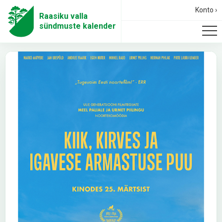
Konto ›
Raasiku valla
sündmuste kalender