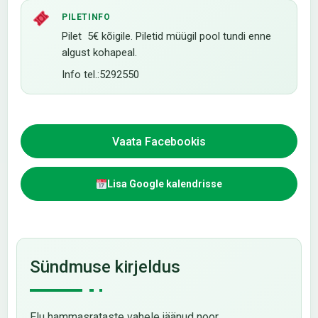
PILETINFO
Pilet 5€ kõigile. Piletid müügil pool tundi enne
algust kohapeal.
Info tel.:5292550
Vaata Facebookis
Lisa Google kalendrisse
Sündmuse kirjeldus
Elu hammasrataste vahele jäänud noor