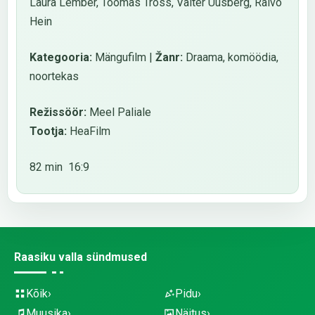
Laura Lember, Toomas Tross, Valter Uusberg, Raivo
Hein
Kategooria:
Mängufilm |
Žanr:
Draama, komöödia,
noortekas
Režissöör:
Meel Paliale
Tootja:
HeaFilm
82 min 16:9
Raasiku valla sündmused
Kõik
Pidu
Muusika
Näitus