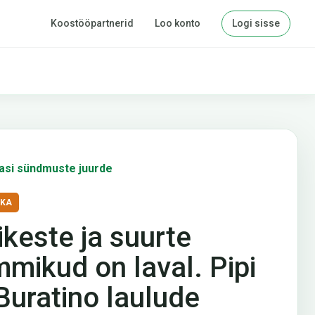
Koostööpartnerid
Loo konto
Logi sisse
asi sündmuste juurde
IKA
ikeste ja suurte
mmikud on laval. Pipi
 Buratino laulude