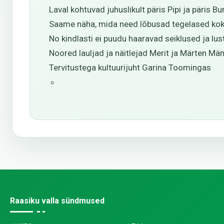
Laval kohtuvad juhuslikult päris Pipi ja päris Bu
Saame näha, mida need lõbusad tegelased kok
No kindlasti ei puudu haaravad seiklused ja lus
Noored lauljad ja näitlejad Merit ja Märten M
Tervitustega kultuurijuht Garina Toomingas
Raasiku valla sündmused