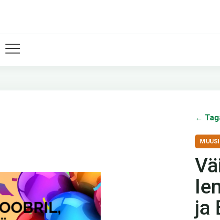
← Tag
MUUS
Vä
le
ja