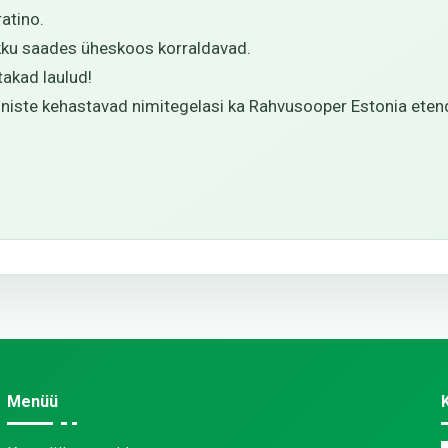
ratino.
ku saades üheskoos korraldavad.
takad laulud!
änniste kehastavad nimitegelasi ka Rahvusooper Estonia eten
Menüü