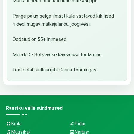
Matka lõpetab soe kõhutäis matkasuppi.
Pange palun selga ilmastikule vastavad kihilised
riided, mugav matkajalanõu, joogivesi.
Oodatud on 55+ inimesed.
Meede 5- Sotsiaalse kaasatuse toetamine.
Teid ootab kultuurijuht Garina Toomingas
Raasiku valla sündmused
Kõik
Pidu
Muusika
Näitus