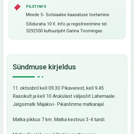
PILETINFO
Meede 5- Sotsiaalse kaasatuse toetamine.
Sõiduraha 10 €. Info ja registreerimine tel.
5292550 kultuurijuht Garina Toomingas
Sündmuse kirjeldus
11. oktoobril kell 09.30 Pikaverest, kell 9.45
Raasikult ja kell 10 Arukülast väljasõit Lahemaale.
Jalgsimatk Majakivi- Pikanõmme matkarajal.
Matka pikkus 7 km. Matka kestvus 3-4 tundi.