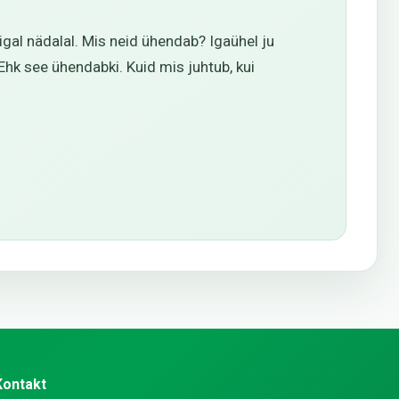
gal nädalal. Mis neid ühendab? Igaühel ju
Ehk see ühendabki. Kuid mis juhtub, kui
Kontakt