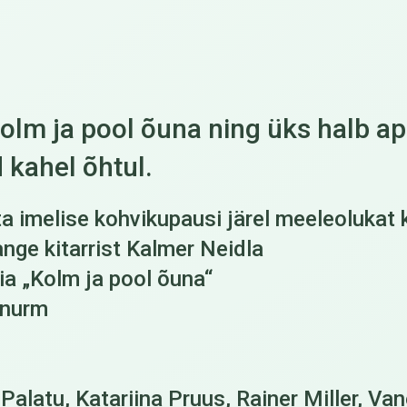
olm ja pool õuna ning üks halb ap
 kahel õhtul.
ta imelise kohvikupausi järel meeleolukat
e kitarrist Kalmer Neidla
 „Kolm ja pool õuna“
unurm
Palatu, Katariina Pruus, Rainer Miller, Va