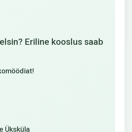
elsin? Eriline kooslus saab
 komöödiat!
ne Üksküla