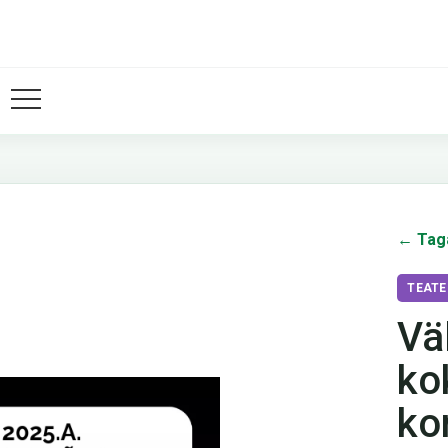
← Tag
TEATE
Vä
ko
ko