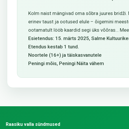
Kolm naist mängivad oma sõbra juures bridži. N
erinev taust ja ootused elule – õigemini meeste
ootamatult lööb kaardid segi üks võõras… Mee
Esietendus: 15. märts 2025, Salme Kultuurik
Etendus kestab 1 tund.
Noortele (16+) ja täiskasvanutele
Peningi mõis, Peningi Näita vähem
Raasiku valla sündmused