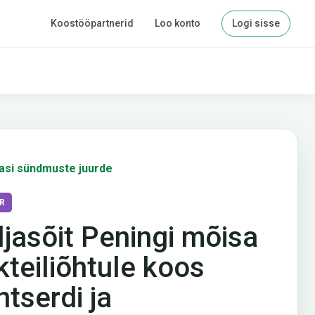
Koostööpartnerid
Loo konto
Logi sisse
asi sündmuste juurde
R
ljasõit Peningi mõisa
kteiliõhtule koos
ntserdi ja