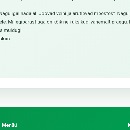
agu igal nädalal. Joovad veini ja arutlevad meestest. Nagu i
le. Millegipärast aga on kõik neli üksikud, vähemalt praegu. 
s muidugi.
eskus
Menüü