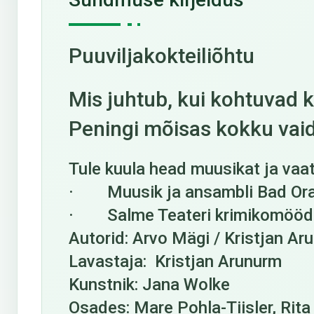
Puuviljakokteiliõhtu
Mis juhtub, kui kohtuvad k
Peningi mõisas kokku vaid
Tule kuula head muusikat ja vaa
· Muusik ja ansambli Bad Orang
· Salme Teateri krimikomöödia
Autorid: Arvo Mägi / Kristjan Ar
Lavastaja: Kristjan Arunurm
Kunstnik: Jana Wolke
Osades: Mare Pohla-Tiisler, Rita 