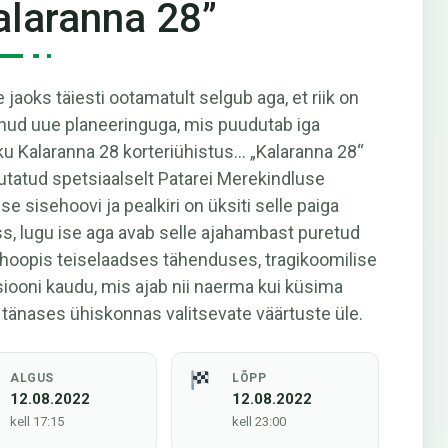
alaranna 28”
e jaoks täiesti ootamatult selgub aga, et riik on
nud uue planeeringuga, mis puudutab iga
ku Kalaranna 28 korteriühistus... „Kalaranna 28“
jutatud spetsiaalselt Patarei Merekindluse
se sisehoovi ja pealkiri on üksiti selle paiga
s, lugu ise aga avab selle ajahambast puretud
hoopis teiselaadses tähenduses, tragikoomilise
siooni kaudu, mis ajab nii naerma kui küsima
 tänases ühiskonnas valitsevate väärtuste üle.
ALGUS
LÕPP
12.08.2022
12.08.2022
kell 17:15
kell 23:00