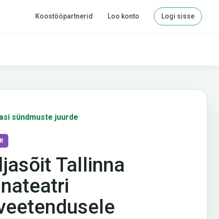
Koostööpartnerid
Loo konto
Logi sisse
asi sündmuste juurde
R
ljasõit Tallinna
nnateatri
veetendusele