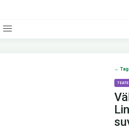
← Tag
TEATE
Vä
Li
su