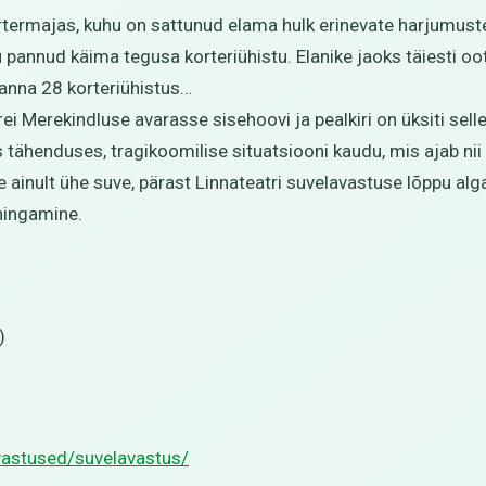
termajas, kuhu on sattunud elama hulk erinevate harjumusteg
pannud käima tegusa korteriühistu. Elanike jaoks täiesti oot
ranna 28 korteriühistus…
ei Merekindluse avarasse sisehoovi ja pealkiri on üksiti sell
tähenduses, tragikoomilise situatsiooni kaudu, mis ajab ni
e ainult ühe suve, pärast Linnateatri suvelavastuse lõppu a
 hingamine.
)
avastused/suvelavastus/