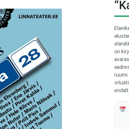
“K
Elanik
alusta
elanik
on kir
avaras
aadres
ruumi 
situat
endalt