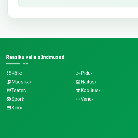
Raasiku valla sündmused
Kõik
Pidu
Muusika
Näitus
Teater
Koolitus
Sport
Varia
Kino