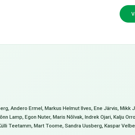
V
erg, Andero Ermel, Markus Helmut Ilves, Ene Järvis, Mikk J
n Lamp, Egon Nuter, Maris Nõlvak, Indrek Ojari, Kalju Orro, 
, Külli Teetamm, Mart Toome, Sandra Uusberg, Kaspar Velb