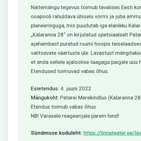
Näitemängu tegevus toimub tavalises Eesti kor
osapooli rahuldava ühiselu vormi ja juba ammu 
planeeringuga, mis puudutab iga elanikku Kala
„Kalaranna 28“ on kirjutatud spetsiaalselt Patar
ajahambast puretud ruumi hoopis teiselaadses 
valitsevate väärtuste üle. Lavastust mängitaks
et anda sellele ajaloolise taagaga paigale uus
Etendused toimuvad vabas õhus.
Esietendus
: 4. juuni 2022
Mängukoht
: Patarei Merekindlus (Kalaranna 28
Etendus toimub vabas õhus.
NB! Varasele reageerijale parem hind!
Sündmuse koduleht:
https://linnateater.ee/l