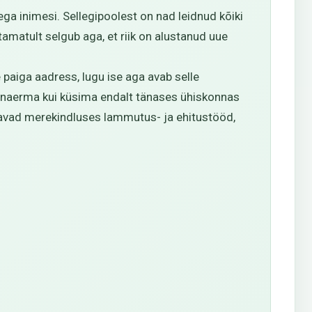
a inimesi. Sellegipoolest on nad leidnud kõiki
amatult selgub aga, et riik on alustanud uue
e paiga aadress, lugu ise aga avab selle
i naerma kui küsima endalt tänases ühiskonnas
lgavad merekindluses lammutus- ja ehitustööd,