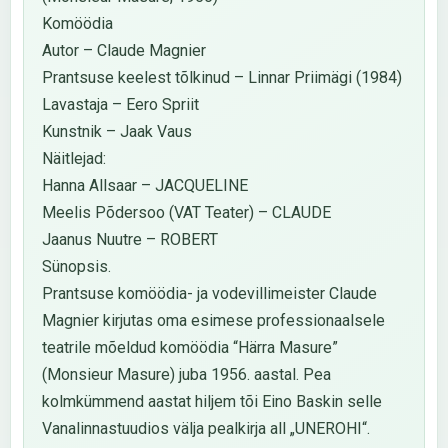
Komöödia
Autor – Claude Magnier
Prantsuse keelest tõlkinud – Linnar Priimägi (1984)
Lavastaja – Eero Spriit
Kunstnik – Jaak Vaus
Näitlejad:
Hanna Allsaar – JACQUELINE
Meelis Põdersoo (VAT Teater) – CLAUDE
Jaanus Nuutre – ROBERT
Sünopsis.
Prantsuse komöödia- ja vodevillimeister Claude
Magnier kirjutas oma esimese professionaalsele
teatrile mõeldud komöödia “Härra Masure”
(Monsieur Masure) juba 1956. aastal. Pea
kolmkümmend aastat hiljem tõi Eino Baskin selle
Vanalinnastuudios välja pealkirja all „UNEROHI“.