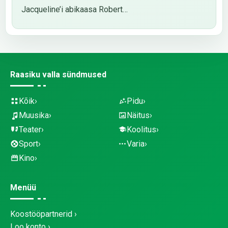
Jacqueline’i abikaasa Robert…
Raasiku valla sündmused
Kõik
Pidu
Muusika
Näitus
Teater
Koolitus
Sport
Varia
Kino
Menüü
Koostööpartnerid
Loo konto