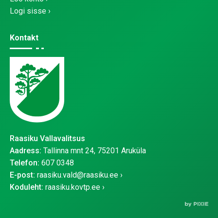
Logi sisse
Kontakt
Raasiku Vallavalitsus
Aadress:
Tallinna mnt 24, 75201 Aruküla
Telefon:
607 0348
E-post:
raasiku.vald@raasiku.ee
Koduleht:
raasiku.kovtp.ee