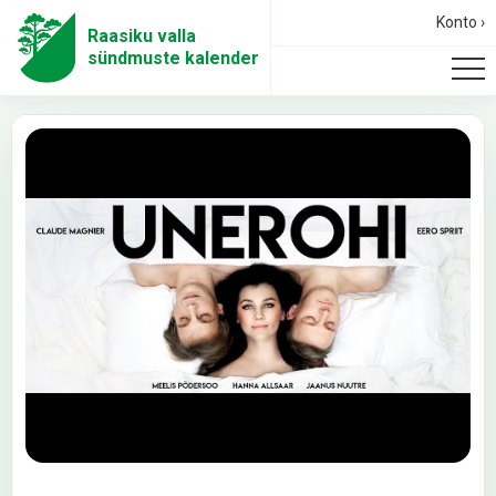
Konto ›
Raasiku valla
sündmuste kalender