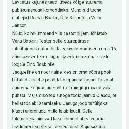
Lavastus kujunes teatri üheks kõige suurema
publikumenuga komöödiaks. Mängisid toona
näitlejad Roman Baskin, Ülle Kaljuste ja Vello
Janson.
Nüüd, kolmkümmend viis aastat hiljem, tähistab
Vana Baskini Teater selle suurepärase
situatsioonikomöödia taas lavaletoomisega oma 15.
sünnipäeva, tehes lugupidava kummarduse teatri
loojale Eino Baskinile.
Jacqueline on noor naine, kes on oma sõbra poolt
hüljatud ja mehe poolt tähelepanuta jäetud. Ta võtab
suurema koguse unerohtu, et mingilgi määral välja
puhata. Majja siseneb autoga teele jäänud Claude, et
helistada abi saamiseks. Januga joob ta tühjaks
klaasi unerohuga, mille leiab laualt. Selle
tulemusena uinuvad kaks inimest ühes voodis,
teadmata teineteise olemasolust. Koju saabub