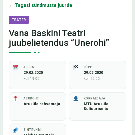
← Tagasi sündmuste juurde
TEATER
Vana Baskini Teatri
juubelietendus “Unerohi”
ALGUS
LÕPP
29.02.2020
29.02.2020
kell 19:00
kell 22:00
ASUKOHT
KORRALDAJA
Aruküla rahvamaja
MTÜ Aruküla
Kultuuriselts
SIHTRÜHM