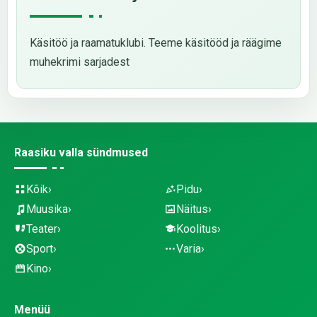
Käsitöö ja raamatuklubi. Teeme käsitööd ja räägime
muhekrimi sarjadest
Raasiku valla sündmused
Kõik
Pidu
Muusika
Näitus
Teater
Koolitus
Sport
Varia
Kino
Menüü