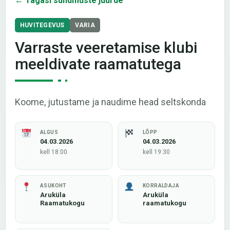
← Tagasi sündmuste juurde
HUVITEGEVUS
VARIA
Varraste veeretamise klubi
meeldivate raamatutega
Koome, jutustame ja naudime head seltskonda
ALGUS
LÕPP
04.03.2026
04.03.2026
kell 18:00
kell 19:30
ASUKOHT
KORRALDAJA
Aruküla
Aruküla
Raamatukogu
raamatukogu