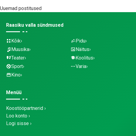
Uuemad postitused
Raasiku valla sündmused
Kõik
Pidu
Muusika
Näitus
Teater
Koolitus
Sport
Varia
Kino
Menüü
Koostööpartnerid
Loo konto
Logi sisse