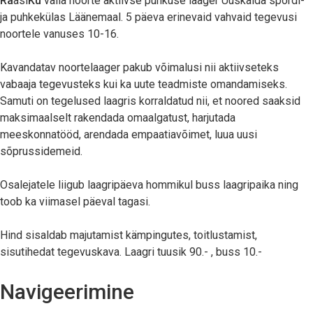
Ra
asi
Ku
valla noorte aktiivse puhkuse laager Uuskalda spordi-
ja puhkekülas Läänemaal. 5 päeva erinevaid vahvaid tegevusi
noortele vanuses 10-16.
Kavandatav noortelaager pakub võimalusi nii aktiivseteks
vabaaja tegevusteks kui ka uute teadmiste omandamiseks.
Samuti on tegelused laagris korraldatud nii, et noored saaksid
maksimaalselt rakendada omaalgatust, harjutada
meeskonnatööd, arendada empaatiavõimet, luua uusi
sõprussidemeid.
Osalejatele liigub laagripäeva hommikul buss laagripaika ning
toob ka viimasel päeval tagasi.
Hind sisaldab majutamist kämpingutes, toitlustamist,
sisutihedat tegevuskava. Laagri tuusik 90.- , buss 10.-
Navigeerimine