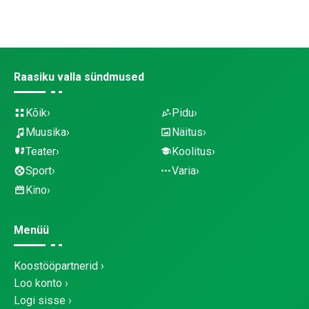
Raasiku valla sündmused
Kõik
Pidu
Muusika
Näitus
Teater
Koolitus
Sport
Varia
Kino
Menüü
Koostööpartnerid
Loo konto
Logi sisse