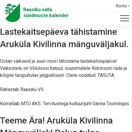
Konto ›
Raasiku valla
sündmuste kalender
Lastekaitsepäeva tähistamine
Aruküla Kivilinna mänguväljakul.
Ootan väikseid ja suuri noori tähistama lastekaitsepäeva!
Väikestele on Võlulossi batuut, suurematele Robinsoni rada ja
kõigile täispuhutav jalgpallisein. Olete oodatud. TASUTA.
Rahastab Raasiku VV.
Korraldab MTÜ AKS. Tervitustega kultuurijuht Garina Toomingas
Teeme Ära! Aruküla Kivilinna