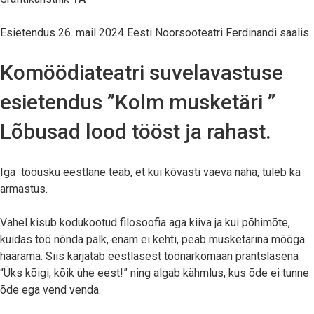
Esietendus 26. mail 2024 Eesti Noorsooteatri Ferdinandi saalis
Komöödiateatri suvelavastuse
esietendus ”Kolm musketäri ”
Lõbusad lood tööst ja rahast.
Iga tööusku eestlane teab, et kui kõvasti vaeva näha, tuleb ka
armastus.
Vahel kisub kodukootud filosoofia aga kiiva ja kui põhimõte,
kuidas töö nõnda palk, enam ei kehti, peab musketärina mõõga
haarama. Siis karjatab eestlasest töönarkomaan prantslasena
“Üks kõigi, kõik ühe eest!” ning algab kähmlus, kus õde ei tunne
õde ega vend venda.