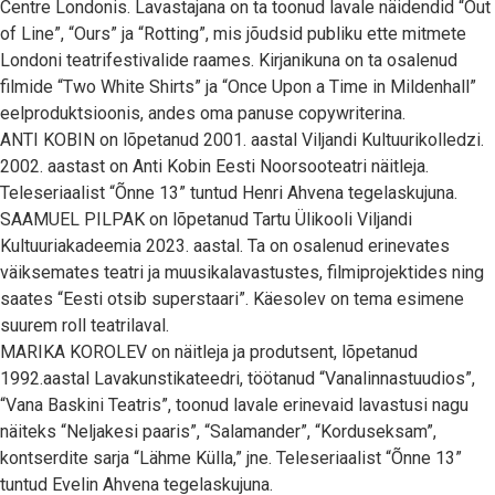
Centre Londonis. Lavastajana on ta toonud lavale näidendid “Out
of Line”, “Ours” ja “Rotting”, mis jõudsid publiku ette mitmete
Londoni teatrifestivalide raames. Kirjanikuna on ta osalenud
filmide “Two White Shirts” ja “Once Upon a Time in Mildenhall”
eelproduktsioonis, andes oma panuse copywriterina.
ANTI KOBIN on lõpetanud 2001. aastal Viljandi Kultuurikolledzi.
2002. aastast on Anti Kobin Eesti Noorsooteatri näitleja.
Teleseriaalist “Õnne 13” tuntud Henri Ahvena tegelaskujuna.
SAAMUEL PILPAK on lõpetanud Tartu Ülikooli Viljandi
Kultuuriakadeemia 2023. aastal. Ta on osalenud erinevates
väiksemates teatri ja muusikalavastustes, filmiprojektides ning
saates “Eesti otsib superstaari”. Käesolev on tema esimene
suurem roll teatrilaval.
MARIKA KOROLEV on näitleja ja produtsent, lõpetanud
1992.aastal Lavakunstikateedri, töötanud “Vanalinnastuudios”,
“Vana Baskini Teatris”, toonud lavale erinevaid lavastusi nagu
näiteks “Neljakesi paaris”, “Salamander”, “Korduseksam”,
kontserdite sarja “Lähme Külla,” jne. Teleseriaalist “Õnne 13”
tuntud Evelin Ahvena tegelaskujuna.