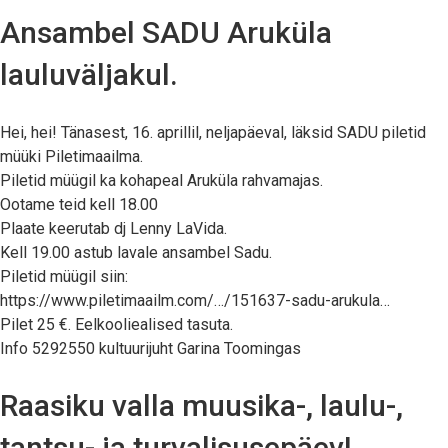
Ansambel SADU Aruküla
lauluväljakul.
Hei, hei! Tänasest, 16. aprillil, neljapäeval, läksid SADU piletid
müüki Piletimaailma.
Piletid müügil ka kohapeal Aruküla rahvamajas.
Ootame teid kell 18.00
Plaate keerutab dj Lenny LaVida.
Kell 19.00 astub lavale ansambel Sadu.
Piletid müügil siin:
https://www.piletimaailm.com/…/151637-sadu-arukula…
Pilet 25 €. Eelkooliealised tasuta.
Info 5292550 kultuurijuht Garina Toomingas
Raasiku valla muusika-, laulu-,
tantsu- ja turvalisusepäev!