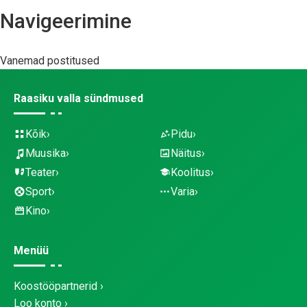
Navigeerimine
Vanemad postitused
Raasiku valla sündmused
Kõik
Pidu
Muusika
Näitus
Teater
Koolitus
Sport
Varia
Kino
Menüü
Koostööpartnerid
Loo konto