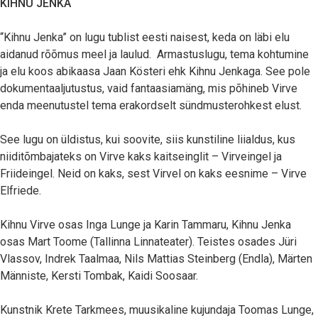
KIHNU JENKA
“Kihnu Jenka” on lugu tublist eesti naisest, keda on läbi elu
aidanud rõõmus meel ja laulud. Armastuslugu, tema kohtumine
ja elu koos abikaasa Jaan Kösteri ehk Kihnu Jenkaga. See pole
dokumentaaljutustus, vaid fantaasiamäng, mis põhineb Virve
enda meenutustel tema erakordselt sündmusterohkest elust.
See lugu on üldistus, kui soovite, siis kunstiline liialdus, kus
niiditõmbajateks on Virve kaks kaitseinglit – Virveingel ja
Friideingel. Neid on kaks, sest Virvel on kaks eesnime – Virve
Elfriede.
Kihnu Virve osas Inga Lunge ja Karin Tammaru, Kihnu Jenka
osas Mart Toome (Tallinna Linnateater). Teistes osades Jüri
Vlassov, Indrek Taalmaa, Nils Mattias Steinberg (Endla), Märten
Männiste, Kersti Tombak, Kaidi Soosaar.
Kunstnik Krete Tarkmees, muusikaline kujundaja Toomas Lunge,