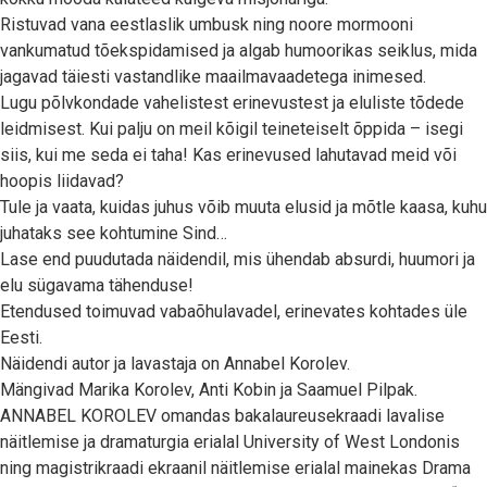
Ristuvad vana eestlaslik umbusk ning noore mormooni
vankumatud tõekspidamised ja algab humoorikas seiklus, mida
jagavad täiesti vastandlike maailmavaadetega inimesed.
Lugu põlvkondade vahelistest erinevustest ja eluliste tõdede
leidmisest. Kui palju on meil kõigil teineteiselt õppida – isegi
siis, kui me seda ei taha! Kas erinevused lahutavad meid või
hoopis liidavad?
Tule ja vaata, kuidas juhus võib muuta elusid ja mõtle kaasa, kuhu
juhataks see kohtumine Sind…
Lase end puudutada näidendil, mis ühendab absurdi, huumori ja
elu sügavama tähenduse!
Etendused toimuvad vabaõhulavadel, erinevates kohtades üle
Eesti.
Näidendi autor ja lavastaja on Annabel Korolev.
Mängivad Marika Korolev, Anti Kobin ja Saamuel Pilpak.
ANNABEL KOROLEV omandas bakalaureusekraadi lavalise
näitlemise ja dramaturgia erialal University of West Londonis
ning magistrikraadi ekraanil näitlemise erialal mainekas Drama