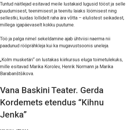
Tuntud näitlejad esitavad meile lustakaid lugusid tööst ja selle
puudumisest, teenimisest ja teenitu laiaks löömisest ning
sellestki, kuidas lollidelt raha ära võtta – elulistest seikadest,
millega igapäevaselt kokku puutume.
Töö ja palga nimel sekeldamine ajab ühtviisi naerma nii
paadunud rööprähkleja kui ka mugavustsoonis uneleja.
„Kolm musketäri“ on lustakas kiirkursus eluga toimetulekuks,
mille esitavad Marika Korolev, Henrik Normann ja Marika
Barabanštšikova.
Vana Baskini Teater. Gerda
Kordemets etendus “Kihnu
Jenka”