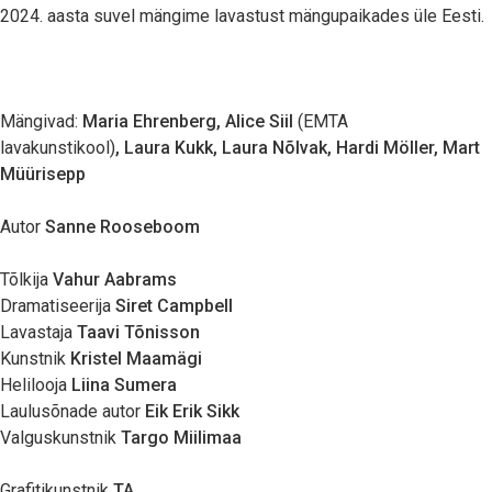
2024. aasta suvel mängime lavastust mängupaikades üle Eesti.
Mängivad:
Maria Ehrenberg
, Alice Siil
(EMTA
lavakunstikool)
,
Laura Kukk
,
Laura Nõlvak
,
Hardi Möller
,
Mart
Müürisepp
Autor
Sanne Rooseboom
Tõlkija
Vahur Aabrams
Dramatiseerija
Siret Campbell
Lavastaja
Taavi Tõnisson
Kunstnik
Kristel Maamägi
Helilooja
Liina Sumera
Laulusõnade autor
Eik Erik Sikk
Valguskunstnik
Targo Miilimaa
Grafitikunstnik
TA