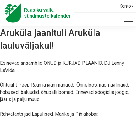
Konto ›
Raasiku valla
sündmuste kalender
Aruküla jaanituli Aruküla
lauluväljakul!
Esinevad ansamblid ONUD ja KURJAD PLAANID. DJ Lenny
LaVida.
Õhtujuht Peep Raun ja jaanimängud. Õnneloos, näomaalingud,
hobused, batuudid, õhupalliloomad. Erinevad söögid ja joogid,
jäätis ja palju muud.
Rahvatantsijad Lapulised, Marike ja Pihlakobar.