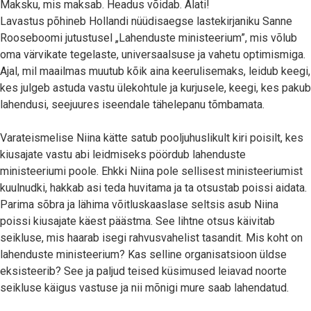
Maksku, mis maksab. Headus võidab. Alati!
Lavastus põhineb Hollandi nüüdisaegse lastekirjaniku Sanne
Rooseboomi jutustusel „Lahenduste ministeerium”, mis võlub
oma värvikate tegelaste, universaalsuse ja vahetu optimismiga.
Ajal, mil maailmas muutub kõik aina keerulisemaks, leidub keegi,
kes julgeb astuda vastu ülekohtule ja kurjusele, keegi, kes pakub
lahendusi, seejuures iseendale tähelepanu tõmbamata.
Varateismelise Niina kätte satub pooljuhuslikult kiri poisilt, kes
kiusajate vastu abi leidmiseks pöördub lahenduste
ministeeriumi poole. Ehkki Niina pole sellisest ministeeriumist
kuulnudki, hakkab asi teda huvitama ja ta otsustab poissi aidata.
Parima sõbra ja lähima võitluskaaslase seltsis asub Niina
poissi kiusajate käest päästma. See lihtne otsus käivitab
seikluse, mis haarab isegi rahvusvahelist tasandit. Mis koht on
lahenduste ministeerium? Kas selline organisatsioon üldse
eksisteerib? See ja paljud teised küsimused leiavad noorte
seikluse käigus vastuse ja nii mõnigi mure saab lahendatud.