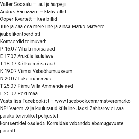
Valter Soosalu – laul ja harpejji
Andrus Rannaääre – klahvpillid
Ooper Kvartett – keelpillid
Tule ja saa osa meie ühe ja ainsa Marko Matvere
juubelikontserdist!
Kontserdid toimuvad:
P 16.07 Vihula mõisa aed
E 17.07 Aruküla laululava
T 18.07 Kõltsu mõisa aed
K 19.07 Viimsi Vabaõhumuuseum
N 20.07 Luke mõisa aed
T 25.07 Pärnu Villa Ammende aed
L 25.07 Pokumaa
Vaata lisa Facebookist – www.facebook.com/matveremarko
NB! Varem välja kuulutatud külaline Jassi Zahharov ei saa
paraku tervislikel põhjustel
kontsertidel osaleda. Korraldaja vabandab ebamugavuste
pärast!