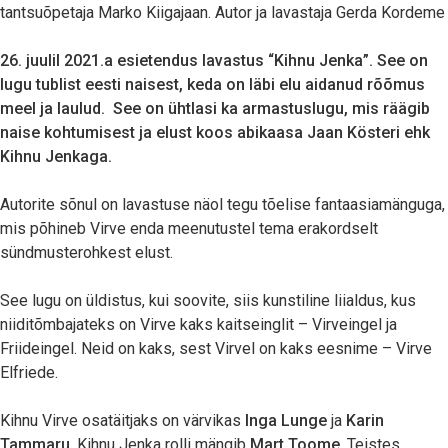
tantsuõpetaja Marko Kiigajaan. Autor ja lavastaja Gerda Kordeme
26. juulil 2021.a esietendus lavastus “Kihnu Jenka”. See on
lugu tublist eesti naisest, keda on läbi elu aidanud rõõmus
meel ja laulud. See on ühtlasi ka armastuslugu, mis räägib
naise kohtumisest ja elust koos abikaasa Jaan Kösteri ehk
Kihnu Jenkaga.
Autorite sõnul on lavastuse näol tegu tõelise fantaasiamänguga,
mis põhineb Virve enda meenutustel tema erakordselt
sündmusterohkest elust.
See lugu on üldistus, kui soovite, siis kunstiline liialdus, kus
niiditõmbajateks on Virve kaks kaitseinglit – Virveingel ja
Friideingel. Neid on kaks, sest Virvel on kaks eesnime – Virve
Elfriede.
Kihnu Virve osatäitjaks on värvikas
Inga Lunge
ja
Karin
Tammaru
, Kihnu Jenka rolli mängib
Mart Toome
. Teistes