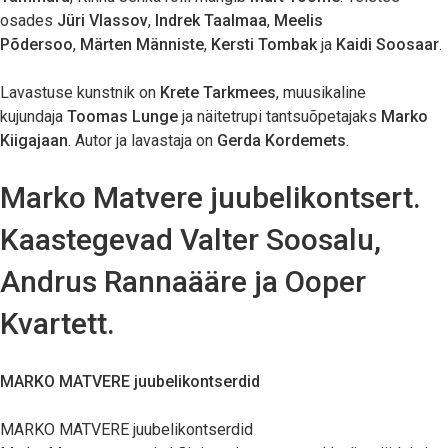
osades
Jüri Vlassov
,
Indrek Taalmaa
,
Meelis
Põdersoo
,
Märten Männiste
,
Kersti Tombak
ja
Kaidi Soosaar
.
Lavastuse kunstnik on
Krete Tarkmees
, muusikaline
kujundaja
Toomas Lunge
ja näitetrupi tantsuõpetajaks
Marko
Kiigajaan
. Autor ja lavastaja on
Gerda Kordemets
.
Marko Matvere juubelikontsert.
Kaastegevad Valter Soosalu,
Andrus Rannaääre ja Ooper
Kvartett.
MARKO MATVERE juubelikontserdid
MARKO MATVERE juubelikontserdid