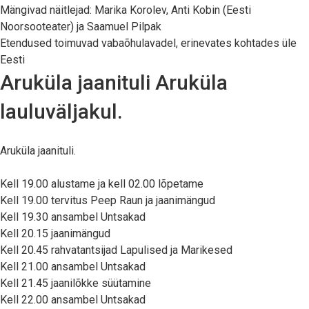
Mängivad näitlejad: Marika Korolev, Anti Kobin (Eesti
Noorsooteater) ja Saamuel Pilpak
Etendused toimuvad vabaõhulavadel, erinevates kohtades üle
Eesti
Aruküla jaanituli Aruküla
lauluväljakul.
Aruküla jaanituli.
Kell 19.00 alustame ja kell 02.00 lõpetame
Kell 19.00 tervitus Peep Raun ja jaanimängud
Kell 19.30 ansambel Untsakad
Kell 20.15 jaanimängud
Kell 20.45 rahvatantsijad Lapulised ja Marikesed
Kell 21.00 ansambel Untsakad
Kell 21.45 jaanilõkke süütamine
Kell 22.00 ansambel Untsakad