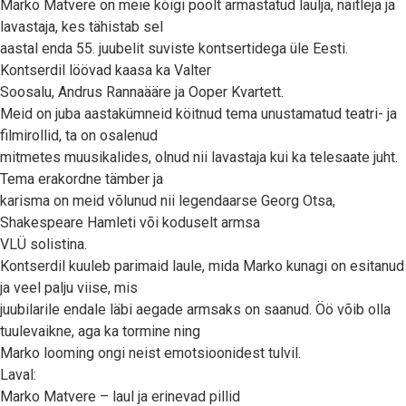
Marko Matvere on meie kõigi poolt armastatud laulja, näitleja ja
lavastaja, kes tähistab sel
aastal enda 55. juubelit suviste kontsertidega üle Eesti.
Kontserdil löövad kaasa ka Valter
Soosalu, Andrus Rannaääre ja Ooper Kvartett.
Meid on juba aastakümneid köitnud tema unustamatud teatri- ja
filmirollid, ta on osalenud
mitmetes muusikalides, olnud nii lavastaja kui ka telesaate juht.
Tema erakordne tämber ja
karisma on meid võlunud nii legendaarse Georg Otsa,
Shakespeare Hamleti või koduselt armsa
VLÜ solistina.
Kontserdil kuuleb parimaid laule, mida Marko kunagi on esitanud
ja veel palju viise, mis
juubilarile endale läbi aegade armsaks on saanud. Öö võib olla
tuulevaikne, aga ka tormine ning
Marko looming ongi neist emotsioonidest tulvil.
Laval:
Marko Matvere – laul ja erinevad pillid