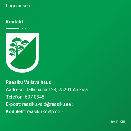
Logi sisse
Kontakt
Raasiku Vallavalitsus
Aadress:
Tallinna mnt 24, 75201 Aruküla
Telefon:
607 0348
E-post:
raasiku.vald@raasiku.ee
Koduleht:
raasiku.kovtp.ee