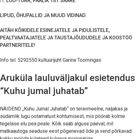
LÜÜ-TÜRR, PÄÄLIK TIIT SAARE
LIPUD, ÕHUPALLID JA MUUD VIDINAD.
AITÄH KÕIKIDELE ESINEJATELE JA PIDULISTELE,
PEALTVAATAJATELE JA TAUSTAJÕUDUDELE JA KOOSTÖÖ
PARTNERITELE!
Info tel. 5292550 kultuurijuht Garina Toomingas
Aruküla lauluväljakul esietendus
“Kuhu jumal juhatab”
NÄIDEND „Kuhu Jumal Juhatab“ on teravmeelne, naljakas ja
südamlik lugu ootamatust kohtumisest, mis pöörab kolme
tegelase elu pea peale. Kõik saab alguse päeval, mil
matkaautoga seaduse eest põgenevad õde ja vend põrkavad
kokku mööda külateed kulgeva misjonäriga.