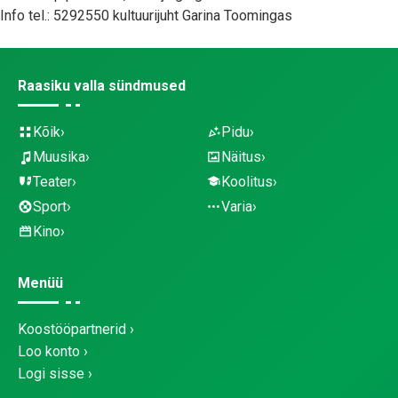
Info tel.: 5292550 kultuurijuht Garina Toomingas
Raasiku valla sündmused
Kõik
Pidu
Muusika
Näitus
Teater
Koolitus
Sport
Varia
Kino
Menüü
Koostööpartnerid
Loo konto
Logi sisse