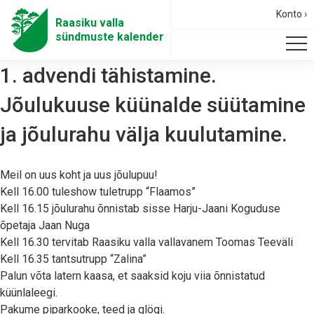
Konto ›
Raasiku valla
sündmuste kalender
1. advendi tähistamine.
Jõulukuuse küünalde süütamine
ja jõulurahu välja kuulutamine.
Meil on uus koht ja uus jõulupuu!
Kell 16.00 tuleshow tuletrupp “Flaamos”
Kell 16.15 jõulurahu õnnistab sisse Harju-Jaani Koguduse
õpetaja Jaan Nuga
Kell 16.30 tervitab Raasiku valla vallavanem Toomas Teeväli
Kell 16.35 tantsutrupp “Zalina”
Palun võta latern kaasa, et saaksid koju viia õnnistatud
küünlaleegi.
Pakume piparkooke, teed ja glögi.