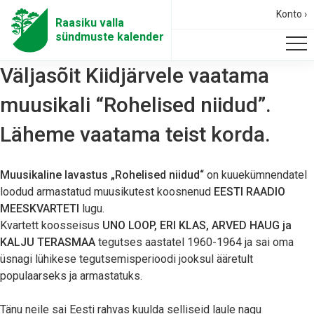
Konto ›
Raasiku valla
sündmuste kalender
Väljasõit Kiidjärvele vaatama
muusikali “Rohelised niidud”.
Läheme vaatama teist korda.
Muusikaline lavastus „Rohelised niidud“
on kuuekümnendatel
loodud armastatud muusikutest koosnenud
EESTI RAADIO
MEESKVARTETI
lugu.
Kvartett koosseisus
UNO LOOP, ERI KLAS, ARVED HAUG ja
KALJU TERASMAA
tegutses aastatel 1960-1964 ja sai oma
üsnagi lühikese tegutsemisperioodi jooksul ääretult
populaarseks ja armastatuks.
Tänu neile sai Eesti rahvas kuulda selliseid laule nagu