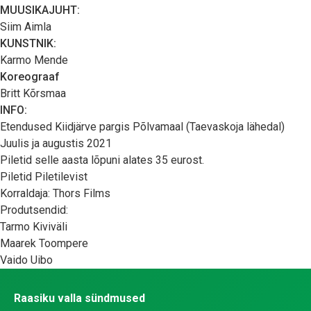
MUUSIKAJUHT:
Siim Aimla
KUNSTNIK:
Karmo Mende
Koreograaf
Britt Kõrsmaa
INFO:
Etendused Kiidjärve pargis Põlvamaal (Taevaskoja lähedal)
Juulis ja augustis 2021
Piletid selle aasta lõpuni alates 35 eurost.
Piletid Piletilevist
Korraldaja: Thors Films
Produtsendid:
Tarmo Kiviväli
Maarek Toompere
Vaido Uibo
Raasiku valla sündmused