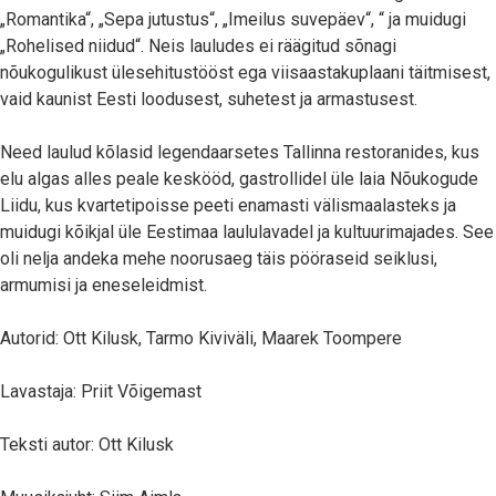
„Romantika“, „Sepa jutustus“, „Imeilus suvepäev“, “ ja muidugi
„Rohelised niidud“. Neis lauludes ei räägitud sõnagi
nõukogulikust ülesehitustööst ega viisaastakuplaani täitmisest,
vaid kaunist Eesti loodusest, suhetest ja armastusest.
Need laulud kõlasid legendaarsetes Tallinna restoranides, kus
elu algas alles peale keskööd, gastrollidel üle laia Nõukogude
Liidu, kus kvartetipoisse peeti enamasti välismaalasteks ja
muidugi kõikjal üle Eestimaa laululavadel ja kultuurimajades. See
oli nelja andeka mehe noorusaeg täis pööraseid seiklusi,
armumisi ja eneseleidmist.
Autorid: Ott Kilusk, Tarmo Kiviväli, Maarek Toompere
Lavastaja: Priit Võigemast
Teksti autor: Ott Kilusk