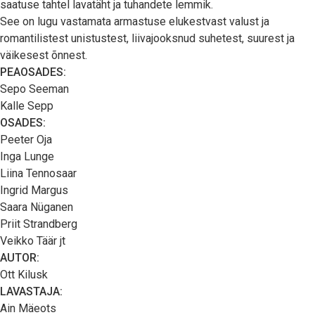
saatuse tahtel lavatäht ja tuhandete lemmik.
See on lugu vastamata armastuse elukestvast valust ja
romantilistest unistustest, liivajooksnud suhetest, suurest ja
väikesest õnnest.
PEAOSADES:
Sepo Seeman
Kalle Sepp
OSADES:
Peeter Oja
Inga Lunge
Liina Tennosaar
Ingrid Margus
Saara Nüganen
Priit Strandberg
Veikko Täär jt
AUTOR:
Ott Kilusk
LAVASTAJA:
Ain Mäeots