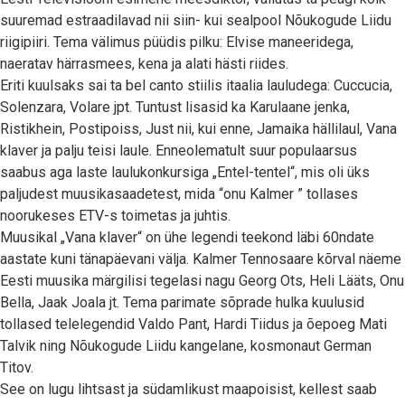
suuremad estraadilavad nii siin- kui sealpool Nõukogude Liidu
riigipiiri. Tema välimus püüdis pilku: Elvise maneeridega,
naeratav härrasmees, kena ja alati hästi riides.
Eriti kuulsaks sai ta bel canto stiilis itaalia lauludega: Cuccucia,
Solenzara, Volare jpt. Tuntust lisasid ka Karulaane jenka,
Ristikhein, Postipoiss, Just nii, kui enne, Jamaika hällilaul, Vana
klaver ja palju teisi laule. Enneolematult suur populaarsus
saabus aga laste laulukonkursiga „Entel-tentel“, mis oli üks
paljudest muusikasaadetest, mida “onu Kalmer ” tollases
noorukeses ETV-s toimetas ja juhtis.
Muusikal „Vana klaver“ on ühe legendi teekond läbi 60ndate
aastate kuni tänapäevani välja. Kalmer Tennosaare kõrval näeme
Eesti muusika märgilisi tegelasi nagu Georg Ots, Heli Lääts, Onu
Bella, Jaak Joala jt. Tema parimate sõprade hulka kuulusid
tollased telelegendid Valdo Pant, Hardi Tiidus ja õepoeg Mati
Talvik ning Nõukogude Liidu kangelane, kosmonaut German
Titov.
See on lugu lihtsast ja südamlikust maapoisist, kellest saab