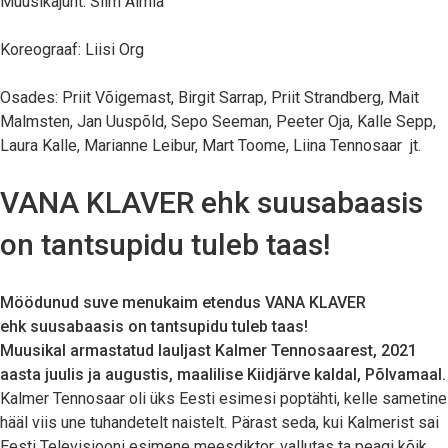
Muusikajuht: Siim Aimla
Koreograaf: Liisi Org
Osades: Priit Võigemast, Birgit Sarrap, Priit Strandberg, Mait
Malmsten, Jan Uuspõld, Sepo Seeman, Peeter Oja, Kalle Sepp,
Laura Kalle, Marianne Leibur, Mart Toome, Liina Tennosaar jt.
VANA KLAVER ehk suusabaasis
on tantsupidu tuleb taas!
Möödunud suve menukaim etendus VANA KLAVER
ehk
suusabaasis on tantsupidu tuleb taas!
Muusikal armastatud lauljast Kalmer Tennosaarest, 2021
aasta juulis ja augustis, maalilise Kiidjärve kaldal, Põlvamaal.
Kalmer Tennosaar oli üks Eesti esimesi poptähti, kelle sametine
hääl viis une tuhandetelt naistelt. Pärast seda, kui Kalmerist sai
Eesti Televisiooni esimene meesdiktor, vallutas ta peagi kõik