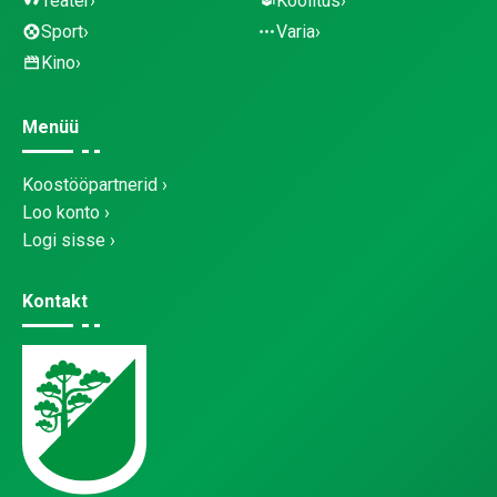
Teater
Koolitus
Sport
Varia
Kino
Menüü
Koostööpartnerid
Loo konto
Logi sisse
Kontakt