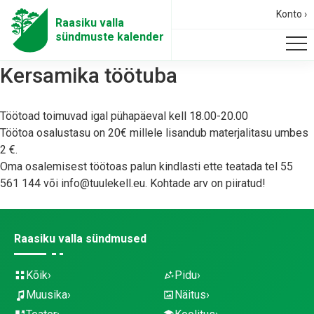
Konto ›
Raasiku valla
sündmuste kalender
Kersamika töötuba
Töötoad toimuvad igal pühapäeval kell 18.00-20.00
Töötoa osalustasu on 20€ millele lisandub materjalitasu umbes
2 €.
Oma osalemisest töötoas palun kindlasti ette teatada tel 55
561 144 või info@tuulekell.eu. Kohtade arv on piiratud!
Raasiku valla sündmused
Kõik
Pidu
Muusika
Näitus