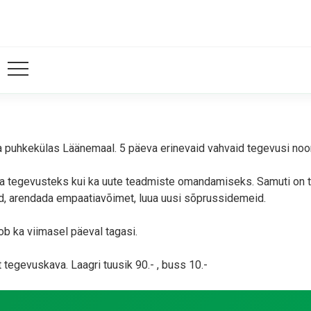
ja puhkekülas Läänemaal. 5 päeva erinevaid vahvaid tegevusi noo
ja tegevusteks kui ka uute teadmiste omandamiseks. Samuti on te
, arendada empaatiavõimet, luua uusi sõprussidemeid.
ob ka viimasel päeval tagasi.
 tegevuskava. Laagri tuusik 90.- , buss 10.-