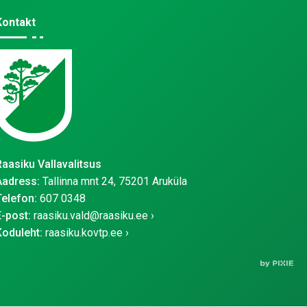
Kontakt
Raasiku Vallavalitsus
Aadress:
Tallinna mnt 24, 75201 Aruküla
Telefon:
607 0348
E-post:
raasiku.vald@raasiku.ee
Koduleht:
raasiku.kovtp.ee