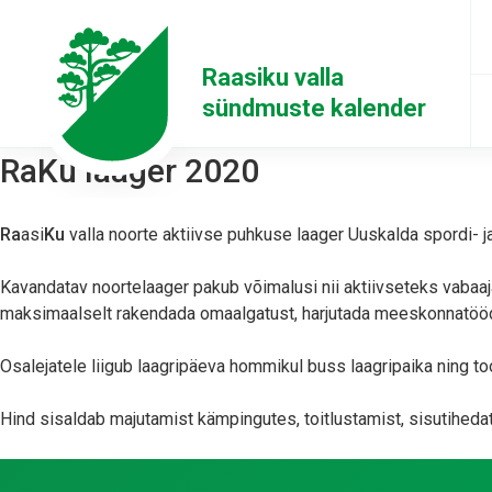
Raasiku valla
sündmuste kalender
RaKu laager 2020
Ra
asi
Ku
valla noorte aktiivse puhkuse laager Uuskalda spordi- 
Kavandatav noortelaager pakub võimalusi nii aktiivseteks vabaa
maksimaalselt rakendada omaalgatust, harjutada meeskonnatööd
Osalejatele liigub laagripäeva hommikul buss laagripaika ning to
Hind sisaldab majutamist kämpingutes, toitlustamist, sisutihedat