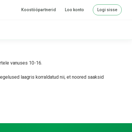
Koostööpartnerid
Loo konto
Logi sisse
rtele vanuses 10-16.
gelused laagris korraldatud nii, et noored saaksid