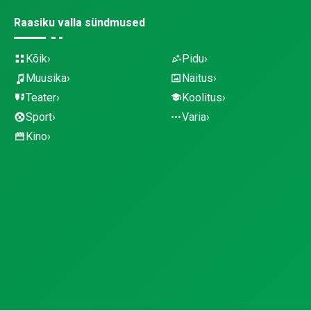
Raasiku valla sündmused
Kõik
Pidu
Muusika
Näitus
Teater
Koolitus
Sport
Varia
Kino