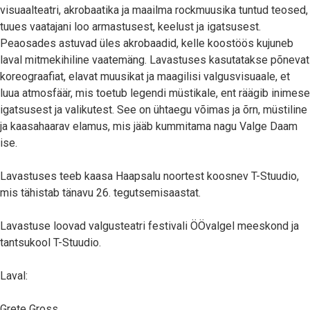
visuaalteatri, akrobaatika ja maailma rockmuusika tuntud teosed,
tuues vaatajani loo armastusest, keelust ja igatsusest.
Peaosades astuvad üles akrobaadid, kelle koostöös kujuneb
laval mitmekihiline vaatemäng. Lavastuses kasutatakse põnevat
koreograafiat, elavat muusikat ja maagilisi valgusvisuaale, et
luua atmosfäär, mis toetub legendi müstikale, ent räägib inimese
igatsusest ja valikutest. See on ühtaegu võimas ja õrn, müstiline
ja kaasahaarav elamus, mis jääb kummitama nagu Valge Daam
ise.
Lavastuses teeb kaasa Haapsalu noortest koosnev T-Stuudio,
mis tähistab tänavu 26. tegutsemisaastat.
Lavastuse loovad valgusteatri festivali ÖÖvalgel meeskond ja
tantsukool T-Stuudio.
Laval:
Grete Gross