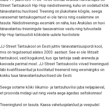
Street Tantsukooli Hip-Hop näidistreening, kuhu on oodatud kõik
tänavatantsu huvilised. Treening on jõukohane kõigile, seega
varasemat tantsukogemust ei ole tarvis ning osalemine on
tasuta. Näidistreeningu eesmärk on näha, kas Arukülas on huvi
tänavatantsu treeningute taasavamise vastu ning tutvustada
Hip-Hop tantsustiili kõikidele uutele huvilistele
JJ-Street Tantsukool on Eesti juhtiv tänavatantsuspordi kool,
mis on tegutsenud alates 2003. aastast. See ei ole lihtsalt
tantsukool, vaid kogukond, kus iga tantsija saab areneda ja
kasvada parimal moel. JJ-Street Tantsukoolis viivad treeninguid
läbi kvalifitseeritud ja koolitatud treenerid ning eesmärgiks on
kokku tuua tänavatantsuhuvilised üle Eesti.
Seega ootame kõiki liikumis- ja tantsuhuvilisi juba neljapäeval,
et proovida midagi uut ning veeta aega ägedas seltskonnas!
Treeningtund on tasuta. Kaasa vahetusjalanõud ja veepudel.