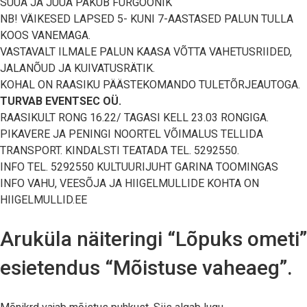
SÜÜA JA JUUA PAKUB FURGOONIK
NB! VÄIKESED LAPSED 5- KUNI 7-AASTASED PALUN TULLA
KOOS VANEMAGA.
VASTAVALT ILMALE PALUN KAASA VÕTTA VAHETUSRIIDED,
JALANÕUD JA KUIVATUSRÄTIK.
KOHAL ON RAASIKU PÄÄSTEKOMANDO TULETÕRJEAUTOGA.
TURVAB EVENTSEC OÜ.
RAASIKULT RONG 16.22/ TAGASI KELL 23.03 RONGIGA.
PIKAVERE JA PENINGI NOORTEL VÕIMALUS TELLIDA
TRANSPORT. KINDALSTI TEATADA TEL. 5292550.
INFO TEL. 5292550 KULTUURIJUHT GARINA TOOMINGAS
INFO VAHU, VEESÕJA JA HIIGELMULLIDE KOHTA ON
HIIGELMULLID.EE
Aruküla näiteringi “Lõpuks ometi”
esietendus “Mõistuse vaheaeg”.