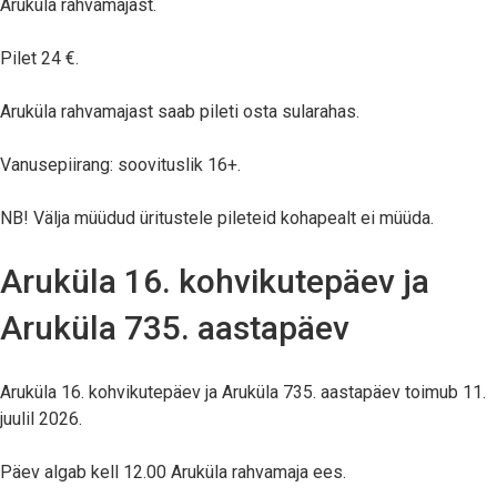
Aruküla rahvamajast.
Pilet 24 €.
Aruküla rahvamajast saab pileti osta sularahas.
Vanusepiirang: soovituslik 16+.
NB! Välja müüdud üritustele pileteid kohapealt ei müüda.
Aruküla 16. kohvikutepäev ja
Aruküla 735. aastapäev
Aruküla 16. kohvikutepäev ja Aruküla 735. aastapäev toimub 11.
juulil 2026.
Päev algab kell 12.00 Aruküla rahvamaja ees.