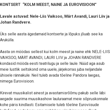
KONTSERT “KOLM MEEST, NAINE JA EUROVISIOON”
Lavale astuvad:
Nele-Liis Vaiksoo, Märt Avandi, Lauri Liiv ja
Johan Randvere.
Üks selle aasta ägedamaid kontserte ja lõpuks jõuab see ka
Arukülla.
Aasta on möödas sellest kui kolm meest ja naine ehk NELE-LIIS
VAIKSOO, MÄRT AVANDI, LAURI LIIV ja JOHAN RANDVERE
kondasid mööda eesti teatrilugu ja selle laule. Nüüd aga asub
meie lustlik seltskond oma uuele, järjekorras juba neljandale
ühisele rännakule. Neil tuleb avada tõeline Pandora laegas,
nimega Eurovisioon.
Kirevat muusikalist ainest ja avastamisrõõmu pakub selle läbi
aegade suurima muusikashow lauluraamat meie sõpruskonnale
kohe päris kindlasti. Esitamisele tuleb tõeline Euroviisude