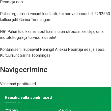
Peomaja ees.
Palun registreeri ennast kindlasti, kui soovid bussi tel. 5292550
kultuurijuht Garina Toomingas.
NB! Palun tule käima, sest käimine on stressimaandaja, oma
mõtetekoguja ja tervise alustala!
Kohtumiseni laupäeval Peningil Alleksi Peomaja ees ja sees.
Kultuurijuht Garina Toomingas
Navigeerimine
Vanemad postitused
Raasiku valla sündmused
Kõik
Pidu