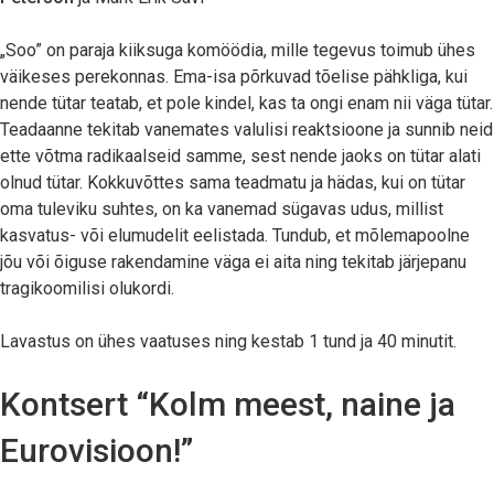
„Soo” on paraja kiiksuga komöödia, mille tegevus toimub ühes
väikeses perekonnas. Ema-isa põrkuvad tõelise pähkliga, kui
nende tütar teatab, et pole kindel, kas ta ongi enam nii väga tütar.
Teadaanne tekitab vanemates valulisi reaktsioone ja sunnib neid
ette võtma radikaalseid samme, sest nende jaoks on tütar alati
olnud tütar. Kokkuvõttes sama teadmatu ja hädas, kui on tütar
oma tuleviku suhtes, on ka vanemad sügavas udus, millist
kasvatus- või elumudelit eelistada. Tundub, et mõlemapoolne
jõu või õiguse rakendamine väga ei aita ning tekitab järjepanu
tragikoomilisi olukordi.
Lavastus on ühes vaatuses ning kestab 1 tund ja 40 minutit.
Kontsert “Kolm meest, naine ja
Eurovisioon!”