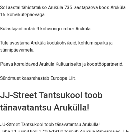
Sel aastal tähistatakse Aruküla 735. aastapäeva koos Aruküla
16. kohvikutepäevaga.
Külastajaid ootab 9 kohviringi ümber Aruküla.
Tule avastama Aruküla kodukohvikuid, kohtumispaiku ja
sünnipäevamelu.
Päeva korraldavad Aruküla Kultuuriselts ja koostööpartnerid.
Sündmust kaasrahastab Euroopa Liit.
JJ-Street Tantsukool toob
tänavatantsu Arukülla!
JJ-Street Tantsukool toob tänavatantsu Arukülla!
Juba 11. juunil kell 17:00-18:00 toimub Aruküla Rahvamajas JJ-