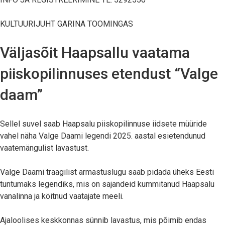
KULTUURIJUHT GARINA TOOMINGAS
Väljasõit Haapsallu vaatama
piiskopilinnuses etendust “Valge
daam”
Sellel suvel saab Haapsalu piiskopilinnuse iidsete müüride
vahel näha Valge Daami legendi 2025. aastal esietendunud
vaatemängulist lavastust.
Valge Daami traagilist armastuslugu saab pidada üheks Eesti
tuntumaks legendiks, mis on sajandeid kummitanud Haapsalu
vanalinna ja köitnud vaatajate meeli.
Ajaloolises keskkonnas sünnib lavastus, mis põimib endas