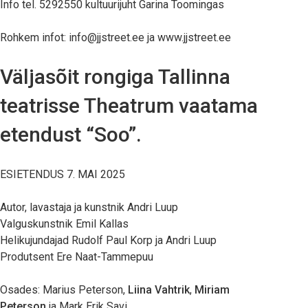
Info tel. 5292550 kultuurijuht Garina Toomingas
Rohkem infot:
info@jjstreet.ee
ja
www.jjstreet.ee
Väljasõit rongiga Tallinna
teatrisse Theatrum vaatama
etendust “Soo”.
ESIETENDUS 7. MAI 2025
Autor, lavastaja ja kunstnik
Andri Luup
Valguskunstnik Emil Kallas
Helikujundajad Rudolf Paul Korp ja
Andri Luup
Produtsent
Ere Naat-Tammepuu
Osades:
Marius Peterson
,
Liina Vahtrik
,
Miriam
Peterson
ja
Mark Erik Savi