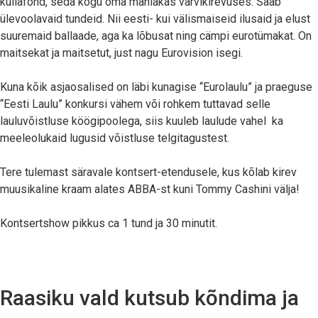
kullafond, seda kogu oma mahlakas värvikirevuses. Saab
ülevoolavaid tundeid. Nii eesti- kui välismaiseid ilusaid ja elust
suuremaid ballaade, aga ka lõbusat ning cämpi eurotümakat. On
maitsekat ja maitsetut, just nagu Eurovision isegi.
Kuna kõik asjaosalised on läbi kunagise “Eurolaulu” ja praeguse
“Eesti Laulu” konkursi vähem või rohkem tuttavad selle
lauluvõistluse köögipoolega, siis kuuleb laulude vahel ka
meeleolukaid lugusid võistluse telgitagustest.
Tere tulemast säravale kontsert-etendusele, kus kõlab kirev
muusikaline kraam alates ABBA-st kuni Tommy Cashini välja!
Kontsertshow pikkus ca 1 tund ja 30 minutit.
Raasiku vald kutsub kõndima ja