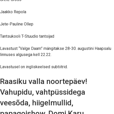
Jaakko Repola
Jete-Pauline Ollep
Tantsukooli T-Stuudio tantsijad
Lavastust “Valge Daam” mängitakse 28-30. augustini Haapsalu
linnuses algusega kell 22.22.
Lavastusel on ingliskeelsed subtiitrid.
Raasiku valla noortepäev!
Vahupidu, vahtpüssidega
veesõda, hiigelmullid,
papagoishow, Domi Karu,