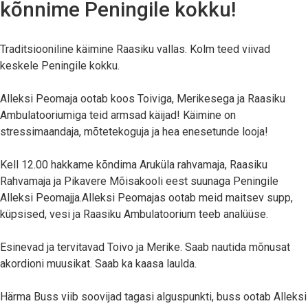
kõnnime Peningile kokku!
Traditsiooniline käimine Raasiku vallas. Kolm teed viivad
keskele Peningile kokku.
Alleksi Peomaja ootab koos Toiviga, Merikesega ja Raasiku
Ambulatooriumiga teid armsad käijad! Käimine on
stressimaandaja, mõtetekoguja ja hea enesetunde looja!
Kell 12.00 hakkame kõndima Aruküla rahvamaja, Raasiku
Rahvamaja ja Pikavere Mõisakooli eest suunaga Peningile
Alleksi Peomajja.Alleksi Peomajas ootab meid maitsev supp,
küpsised, vesi ja Raasiku Ambulatoorium teeb analüüse.
Esinevad ja tervitavad Toivo ja Merike. Saab nautida mõnusat
akordioni muusikat. Saab ka kaasa laulda.
Härma Buss viib soovijad tagasi alguspunkti, buss ootab Alleksi