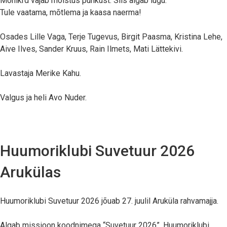
Mõnikrd vajab mõistus puhkust. Siis algab lugu.
Tule vaatama, mõtlema ja kaasa naerma!
Osades Lille Vaga, Terje Tugevus, Birgit Paasma, Kristina Lehe,
Aive Ilves, Sander Kruus, Rain Ilmets, Mati Lättekivi.
Lavastaja Merike Kahu.
Valgus ja heli Avo Nuder.
Huumoriklubi Suvetuur 2026
Arukülas
Huumoriklubi Suvetuur 2026 jõuab 27. juulil Aruküla rahvamajja.
Algab missioon koodnimega “Suvetuur 2026”. Huumoriklubi